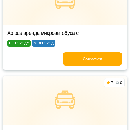
Abibus аренда микроавтобуса с
ПО ГОРОДУ
МЕЖГОРОД
Связаться
7
0