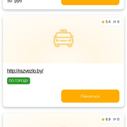
50 руб
5.4
0
http://razvezlo.by/
ПО ГОРОДУ
Связаться
6.9
0