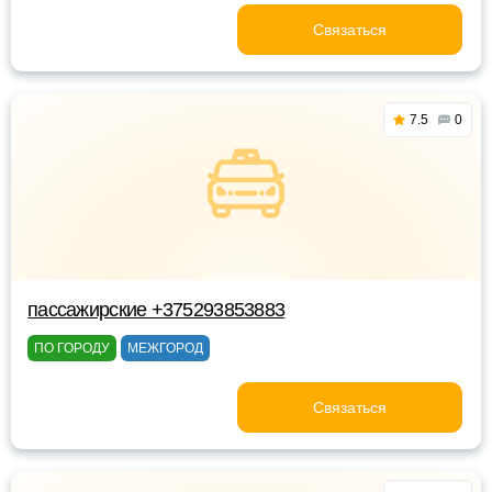
Связаться
7.5
0
пассажирские +375293853883
ПО ГОРОДУ
МЕЖГОРОД
Связаться