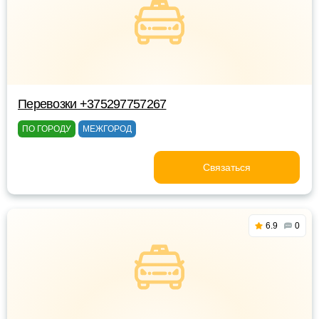
Перевозки +375297757267
ПО ГОРОДУ
МЕЖГОРОД
Связаться
6.9
0