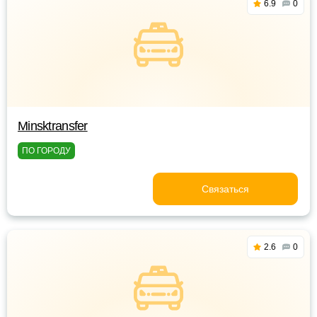
6.9
0
Minsktransfer
ПО ГОРОДУ
Связаться
2.6
0