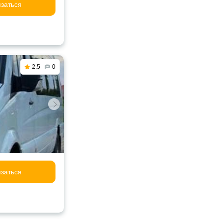
заться
2.5
0
заться