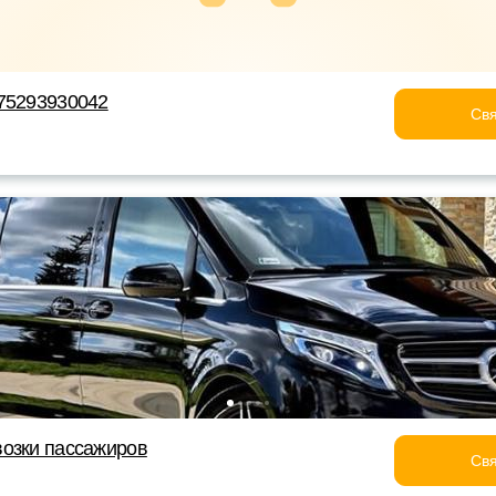
 75293930042
Свя
возки пассажиров
Свя