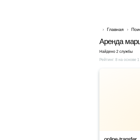
Главная
Пои
Аренда марш
Найдено 2 службы
Рейтинг:
8
на основе
1
online-transfer.