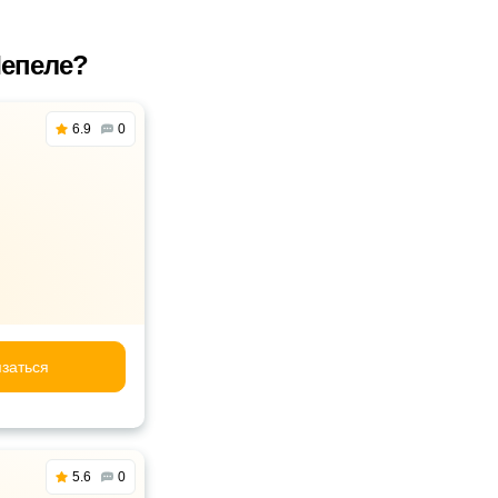
Лепеле?
6.9
0
заться
5.6
0