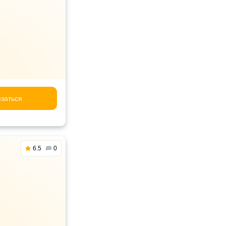
заться
6.5
0