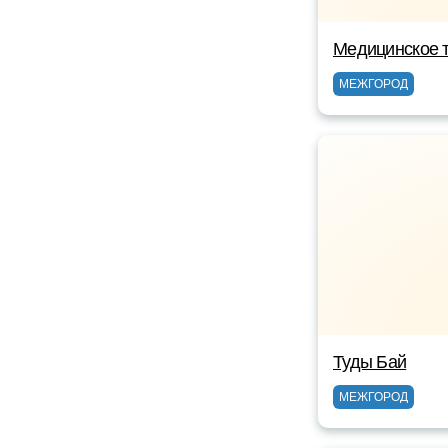
Медицинское т
МЕЖГОРОД
Туды Бай
МЕЖГОРОД