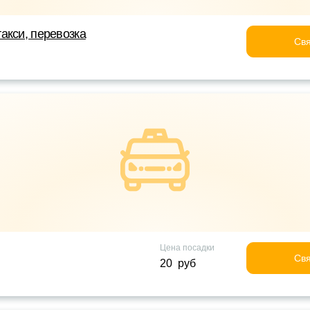
акси, перевозка
Свя
Цена посадки
Свя
20 руб