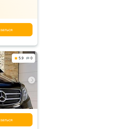
заться
5.9
0
заться