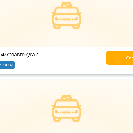
 микроавтобуса с
Свя
ЖГОРОД