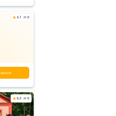
4.7
0
заться
6.3
0