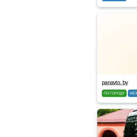
panavto. by
ПО ГОРОДУ
МЕ