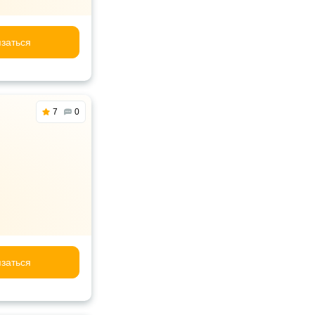
заться
7
0
заться