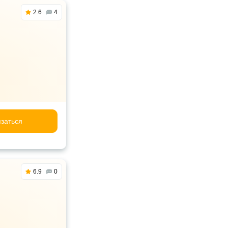
2.6
4
заться
6.9
0