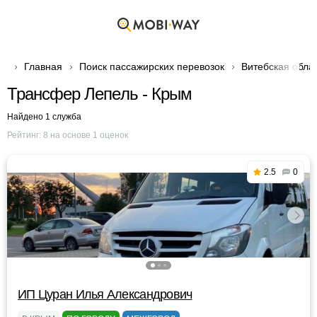
Главная
Поиск пассажирских перевозок
Витебская обла
Трансфер Лепель - Крым
Найдено 1 служба
Рейтинг:
8
на основе
1
оценок
2.5
0
ИП Цуран Илья Александрович