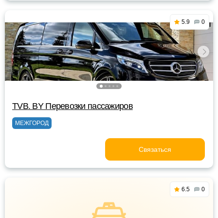
5.9
0
TVB. BY Перевозки пассажиров
МЕЖГОРОД
Связаться
6.5
0