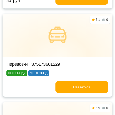
50 руб
3.1
0
Перевозки +375173661229
ПО ГОРОДУ
МЕЖГОРОД
Связаться
6.9
0