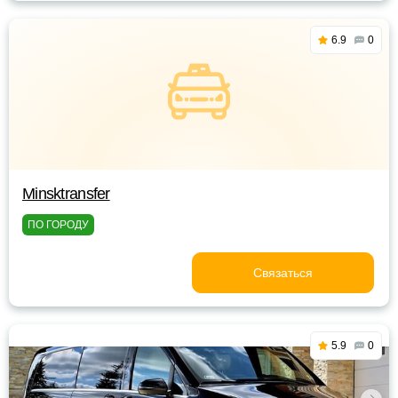
6.9
0
Minsktransfer
ПО ГОРОДУ
Связаться
5.9
0