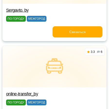
Sergavto. by
ПО ГОРОДУ
МЕЖГОРОД
Связаться
3.3
6
online-transfer_by
ПО ГОРОДУ
МЕЖГОРОД