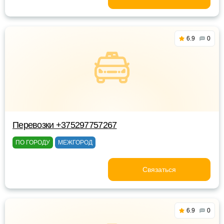
6.9
0
Перевозки +375297757267
ПО ГОРОДУ
МЕЖГОРОД
Связаться
6.9
0