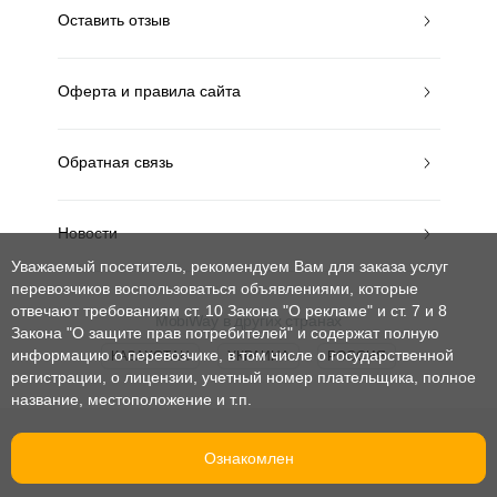
Оставить отзыв
Оферта и правила сайта
Обратная связь
Новости
Уважаемый посетитель, рекомендуем Вам для заказа услуг
перевозчиков воспользоваться объявлениями, которые
отвечают требованиям ст. 10 Закона "О рекламе" и ст. 7 и 8
MobiWay в других странах
Закона "О защите прав потребителей"
и содержат полную
информацию о перевозчике, в том числе о государственной
КАЗАХСТАН
УКРАИНА
РОССИЯ
регистрации, о лицензии, учетный номер плательщика, полное
название, местоположение и т.п.
© mobiway-by.com. 2008-2026. Все права защищены.
Ознакомлен
При использовании материалов ссылка на сайт обязательна.