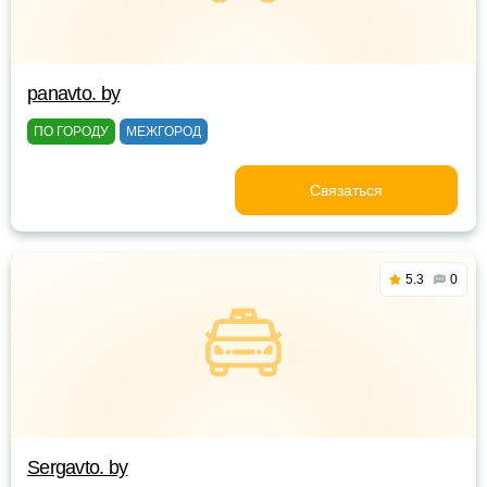
panavto. by
ПО ГОРОДУ
МЕЖГОРОД
Связаться
5.3
0
Sergavto. by