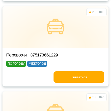
3.1
0
Перевозки +375173661229
ПО ГОРОДУ
МЕЖГОРОД
Связаться
5.4
0