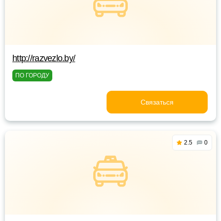
http://razvezlo.by/
ПО ГОРОДУ
Связаться
2.5
0