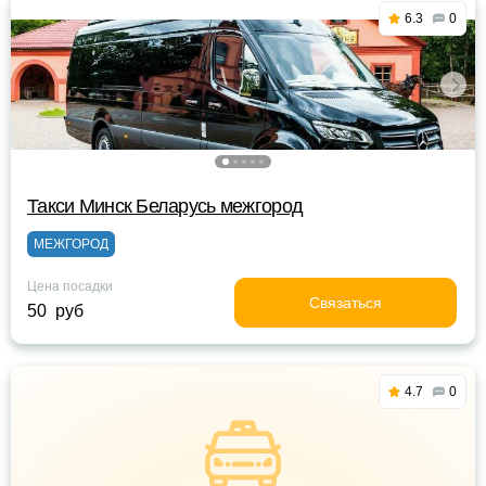
6.3
0
Такси Минск Беларусь межгород
МЕЖГОРОД
Цена посадки
Связаться
50 руб
4.7
0