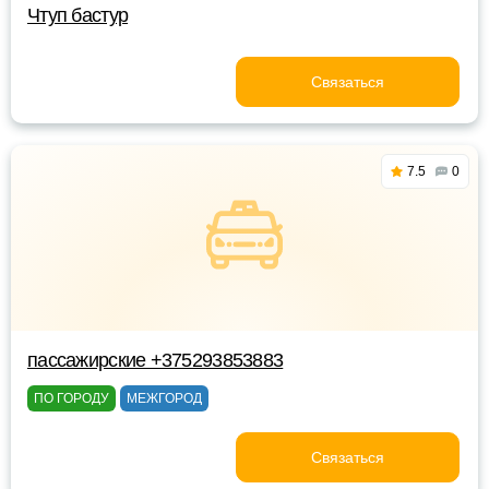
Чтуп бастур
Связаться
7.5
0
пассажирские +375293853883
ПО ГОРОДУ
МЕЖГОРОД
Связаться