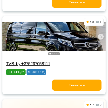
Связаться
5.8
1
TVB. by +375297058111
ПО ГОРОДУ
МЕЖГОРОД
Связаться
4.7
0