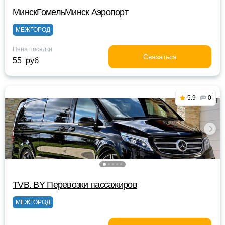
МинскГомельМинск Аэропорт
МЕЖГОРОД
Цена посадки
Связаться
55 руб
5.9
0
TVB. BY Перевозки пассажиров
МЕЖГОРОД