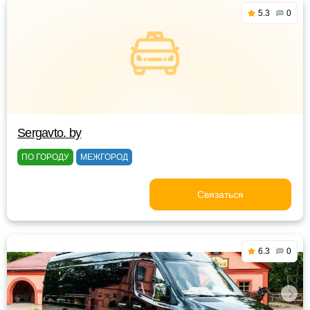
5.3
0
Sergavto. by
ПО ГОРОДУ
МЕЖГОРОД
Связаться
6.3
0