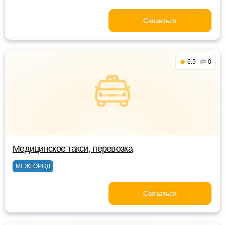
Связаться
6.5
0
Медицинское такси, перевозка
МЕЖГОРОД
Связаться