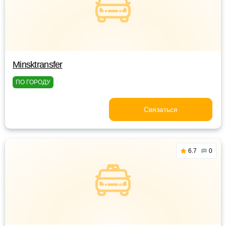
Minsktransfer
ПО ГОРОДУ
Связаться
6.7
0