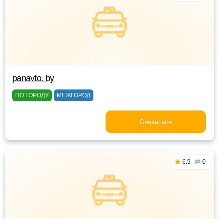
panavto. by
ПО ГОРОДУ
МЕЖГОРОД
Связаться
6.9
0