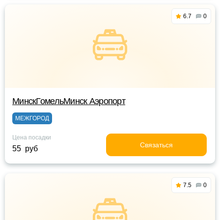
6.7
0
МинскГомельМинск Аэропорт
МЕЖГОРОД
Цена посадки
Связаться
55 руб
7.5
0