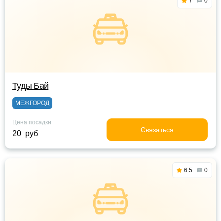
7
0
Туды Бай
МЕЖГОРОД
Цена посадки
Связаться
20 руб
6.5
0