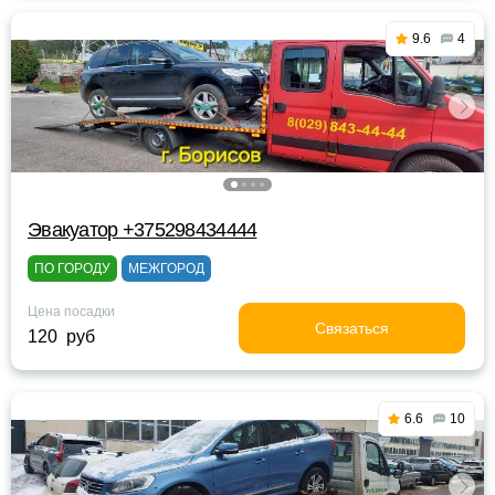
9.6
4
Эвакуатор +375298434444
ПО ГОРОДУ
МЕЖГОРОД
Цена посадки
Связаться
120 руб
6.6
10