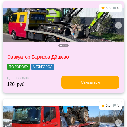
8.3
0
Эвакуатор Борисов Дёшево
ПО ГОРОДУ
МЕЖГОРОД
Цена посадки
Связаться
120 руб
6.8
5