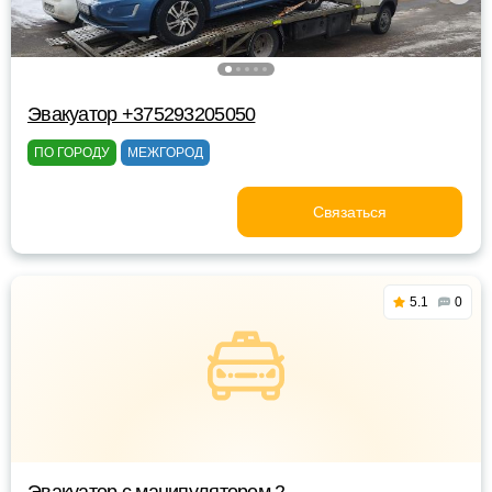
Эвакуатор +375293205050
ПО ГОРОДУ
МЕЖГОРОД
Связаться
5.1
0