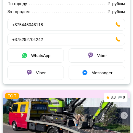
По городу
2 руб/км
За городом
2 руб/км
+375445046118
+375292704242
WhatsApp
Viber
Viber
Messanger
8.3
0