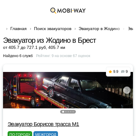
Главная
Поиск эвакуаторов
Эвакуатор в Жодино
Эва
Эвакуатор из Жодино в Брест
от 405.7 до 727.1 руб
,
405.7 км
Найдено 6 служб
Рейтинг:
9
на основе
67
оценок
9.9
9
Эвакуатор Борисов трасса М1
ПО ГОРОДУ
МЕЖГОРОД