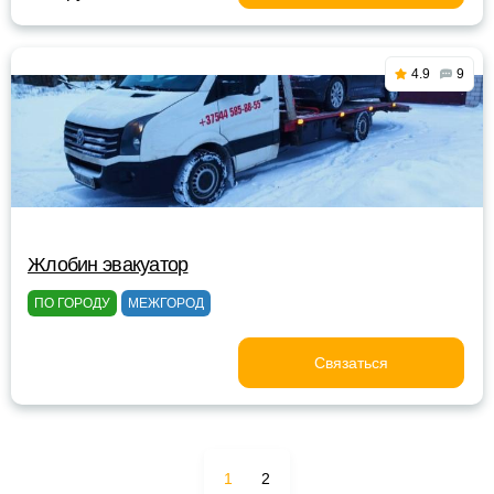
4.9
9
Жлобин эвакуатор
ПО ГОРОДУ
МЕЖГОРОД
Связаться
1
2