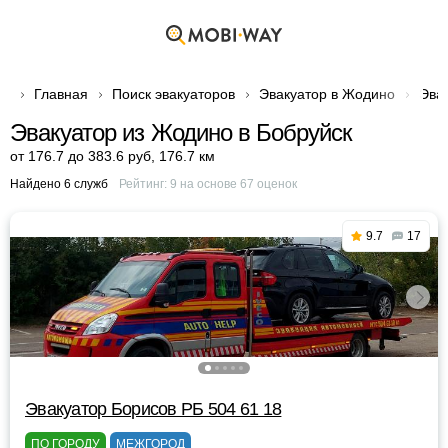
Главная
Поиск эвакуаторов
Эвакуатор в Жодино
Эва
Эвакуатор из Жодино в Бобруйск
от 176.7 до 383.6 руб
,
176.7 км
Найдено 6 служб
Рейтинг:
9
на основе
67
оценок
9.7
17
Эвакуатор Борисов РБ 504 61 18
ПО ГОРОДУ
МЕЖГОРОД