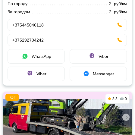
По городу
2 руб/км
За городом
2 руб/км
+375445046118
+375292704242
WhatsApp
Viber
Viber
Messanger
8.3
0