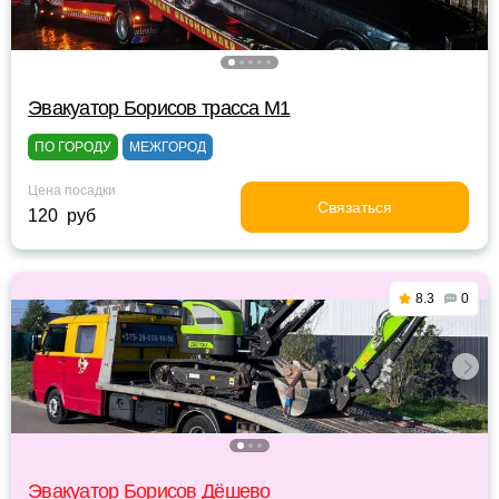
Эвакуатор Борисов трасса М1
ПО ГОРОДУ
МЕЖГОРОД
Цена посадки
Связаться
120 руб
8.3
0
Эвакуатор Борисов Дёшево