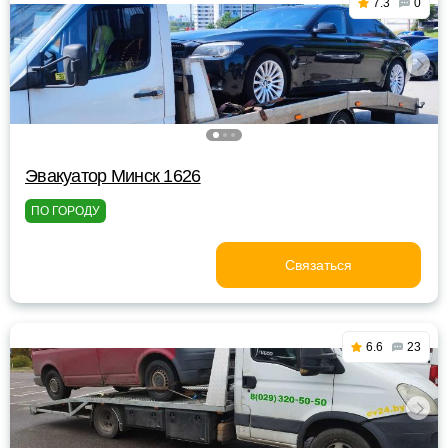
7.3
0
Эвакуатор Минск 1626
ПО ГОРОДУ
Связаться
6.6
23