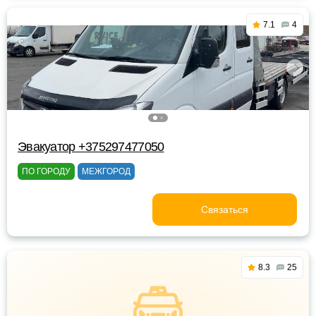
7.1
4
Эвакуатор +375297477050
ПО ГОРОДУ
МЕЖГОРОД
Связаться
8.3
25