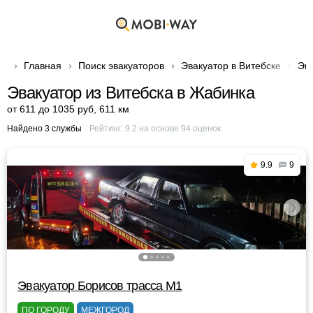
Главная
Поиск эвакуаторов
Эвакуатор в Витебске
Эва
Эвакуатор из Витебска в Жабинка
от 611 до 1035 руб
,
611 км
Найдено 3 службы
Рейтинг:
9.2
на основе
94
оценок
9.9
9
Эвакуатор Борисов трасса М1
ПО ГОРОДУ
МЕЖГОРОД