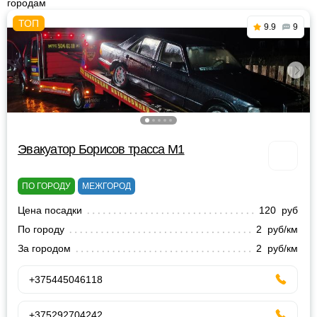
городам
9.9
9
Эвакуатор Борисов трасса М1
ПО ГОРОДУ
МЕЖГОРОД
Цена посадки
120 руб
По городу
2 руб/км
За городом
2 руб/км
+375445046118
+375292704242