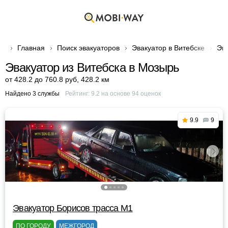
Главная
Поиск эвакуаторов
Эвакуатор в Витебске
Эва
Эвакуатор из Витебска в Мозырь
от 428.2 до 760.8 руб
,
428.2 км
Найдено 3 службы
Рейтинг:
9.2
на основе
94
оценок
9.9
9
Эвакуатор Борисов трасса М1
ПО ГОРОДУ
МЕЖГОРОД