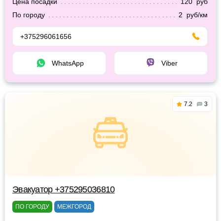
Цена посадки
120 руб
По городу
2 руб/км
+375296061656
WhatsApp
Viber
7.2
3
Эвакуатор +375295036810
ПО ГОРОДУ
МЕЖГОРОД