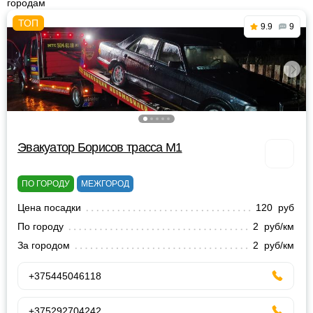
городам
9.9
9
Эвакуатор Борисов трасса М1
ПО ГОРОДУ
МЕЖГОРОД
Цена посадки
120 руб
По городу
2 руб/км
За городом
2 руб/км
+375445046118
+375292704242