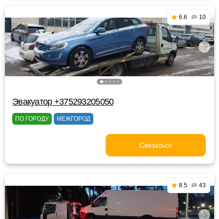
6.6
10
Эвакуатор +375293205050
ПО ГОРОДУ
МЕЖГОРОД
Связаться
8.5
43