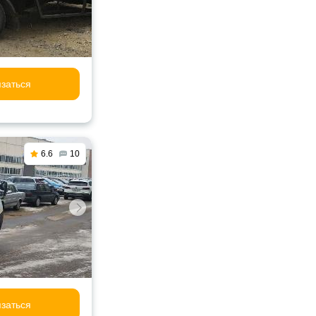
заться
6.6
10
заться