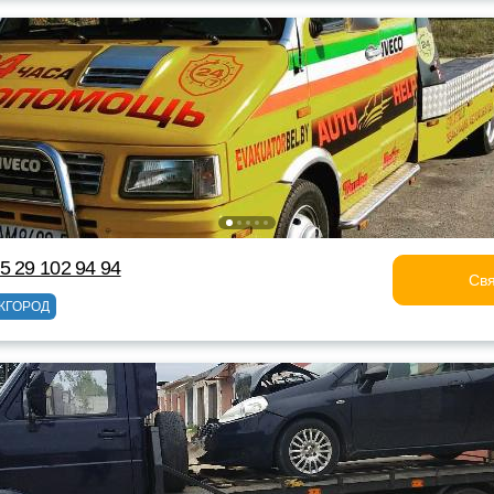
5 29 102 94 94
Свя
ЖГОРОД