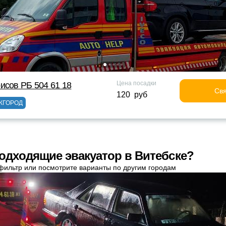
Цена посадки
исов РБ 504 61 18
Свя
120 руб
ЖГОРОД
одходящие эвакуатор в Витебске?
фильтр или посмотрите варианты по другим городам