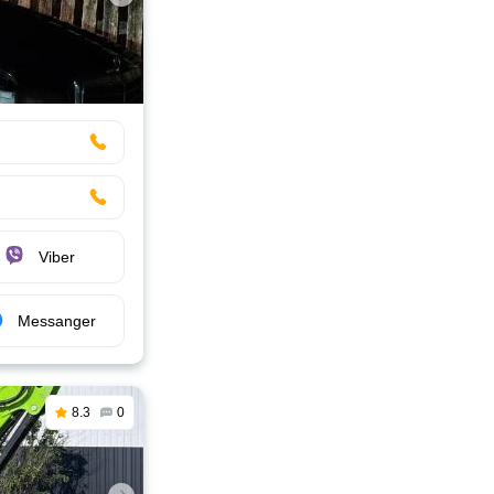
Viber
Messanger
8.3
0