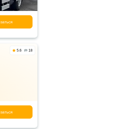
заться
5.6
18
заться