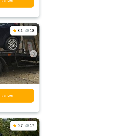
заться
8.1
18
заться
9.7
17