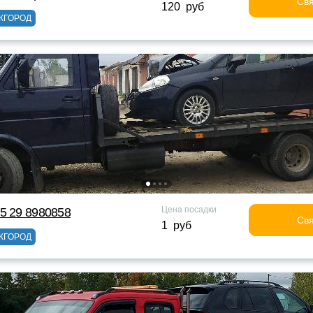
Свя
120 руб
ЖГОРОД
Цена посадки
5 29 8980858
Свя
1 руб
ЖГОРОД