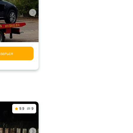
заться
9.9
9