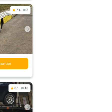
7.4
3
заться
8.1
18