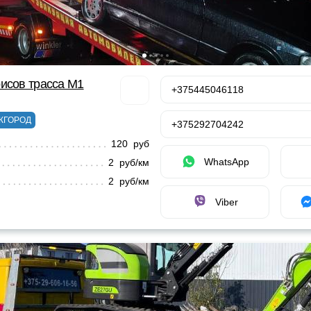
исов трасса М1
+375445046118
ЖГОРОД
+375292704242
120 руб
WhatsApp
2 руб/км
2 руб/км
Viber