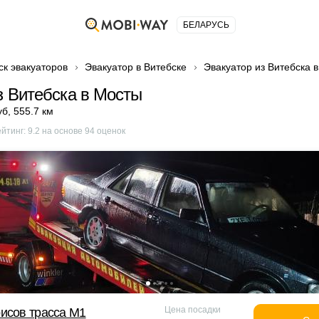
БЕЛАРУСЬ
ск эвакуаторов
Эвакуатор в Витебске
Эвакуатор из Витебска 
з Витебска в Мосты
уб
,
555.7 км
ейтинг:
9.2
на основе
94
оценок
Цена посадки
исов трасса М1