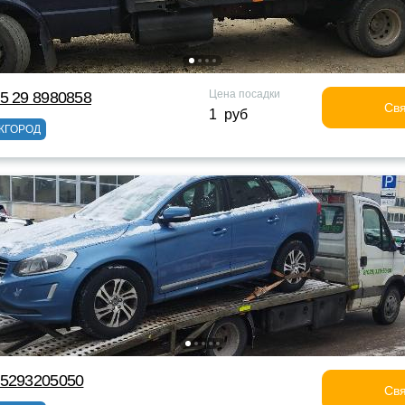
Цена посадки
5 29 8980858
Свя
1 руб
ЖГОРОД
75293205050
Свя