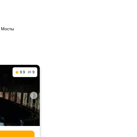
в Мосты
9.9
9