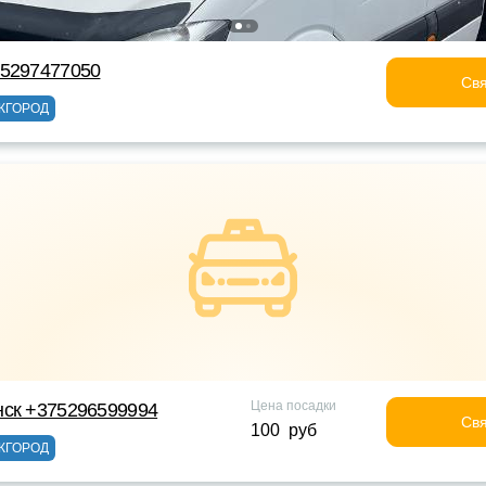
75297477050
Свя
ЖГОРОД
Цена посадки
нск +375296599994
Свя
100 руб
ЖГОРОД