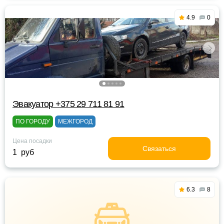
4.9
0
Эвакуатор +375 29 711 81 91
ПО ГОРОДУ
МЕЖГОРОД
Цена посадки
Связаться
1 руб
6.3
8