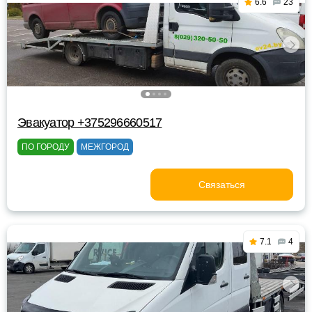
6.6
23
Эвакуатор +375296660517
ПО ГОРОДУ
МЕЖГОРОД
Связаться
7.1
4