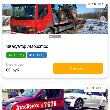
6.8
5
Эвакуатор Autopomoc
ПО ГОРОДУ
МЕЖГОРОД
Цена посадки
Связаться
80 руб
4.9
26