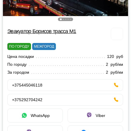
Эвакуатор Борисов трасса М1
ПО ГОРОДУ
МЕЖГОРОД
Цена посадки
120 руб
По городу
2 руб/км
За городом
2 руб/км
+375445046118
+375292704242
WhatsApp
Viber