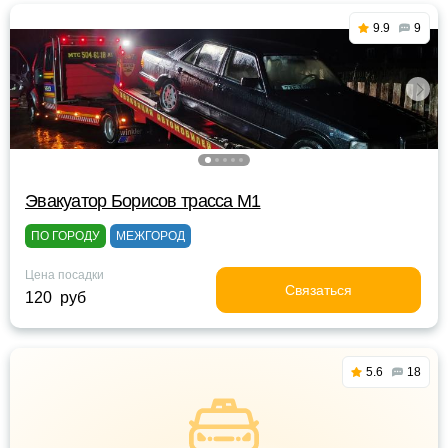
9.9
9
Эвакуатор Борисов трасса М1
ПО ГОРОДУ
МЕЖГОРОД
Цена посадки
Связаться
120 руб
5.6
18