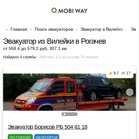
Главная
Поиск эвакуаторов
Эвакуатор в Вилейке
Эва
Эвакуатор из Вилейки в Рогачев
от 558.4 до 579.2 руб
,
307.1 км
Найдено 4 службы
Рейтинг:
9.4
на основе
74
оценок
9.7
17
Эвакуатор Борисов РБ 504 61 18
ПО ГОРОДУ
МЕЖГОРОД