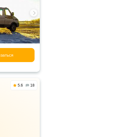
заться
5.6
18