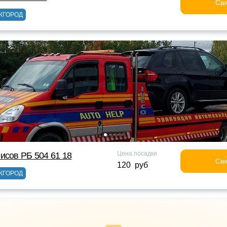
Свя
ЖГОРОД
Цена посадки
исов РБ 504 61 18
Свя
120 руб
ЖГОРОД