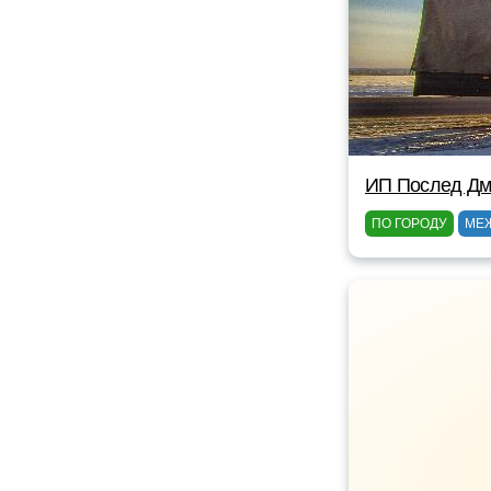
ИП Послед Дм
ПО ГОРОДУ
МЕ