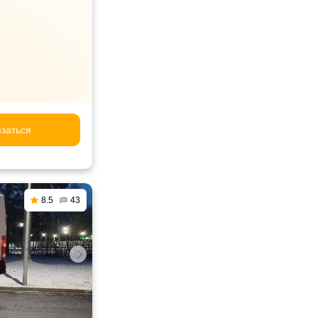
заться
8.5
43