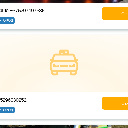
Орше +375297197336
Свя
ЖГОРОД
75296030252
Свя
ЖГОРОД