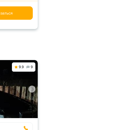
заться
9.9
9