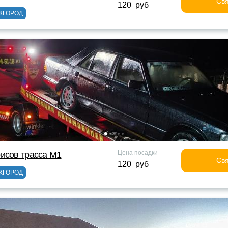
Свя
120 руб
ЖГОРОД
Цена посадки
исов трасса М1
Свя
120 руб
ЖГОРОД