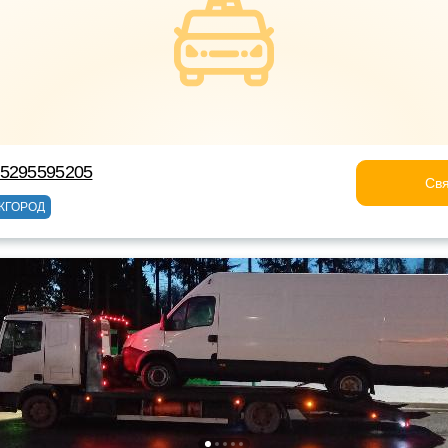
75295595205
Свя
ЖГОРОД