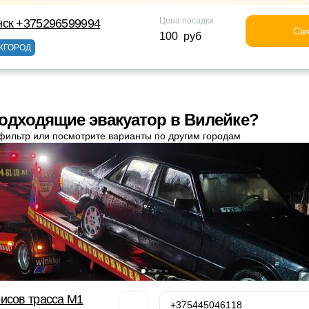
Цена посадки
нск +375296599994
Свя
100 руб
ЖГОРОД
одходящие эвакуатор в Вилейке?
фильтр или посмотрите варианты по другим городам
исов трасса М1
+375445046118