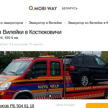
БЕЛАРУСЬ
ск эвакуаторов
Эвакуатор в Вилейке
Эвакуатор из Вилейки в 
з Вилейки в Костюковичи
уб
,
450.6 км
ейтинг:
9.4
на основе
74
оценок
Цена посадки
исов РБ 504 61 18