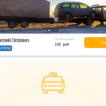
Цена посадки
итрий Петрович
Свя
100 руб
ЖГОРОД