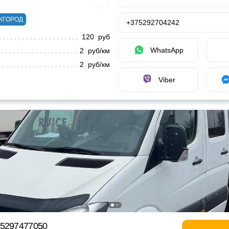
ЖГОРОД
+375292704242
120 руб
WhatsApp
2 руб/км
2 руб/км
Viber
75297477050