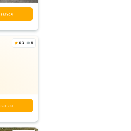
заться
6.3
8
заться