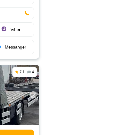
Viber
Messanger
7.1
4