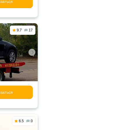
заться
9.7
17
заться
6.5
0