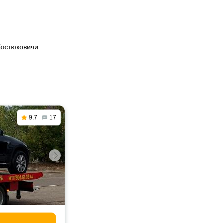
Костюковичи
9.7
17