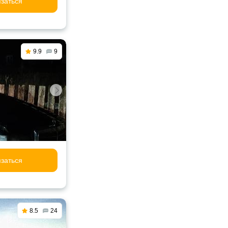
заться
9.9
9
заться
8.5
24