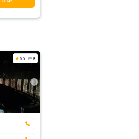
заться
9.9
9