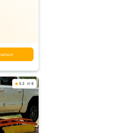
заться
5.3
8