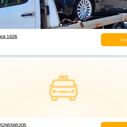
ск 1626
Свя
75295595205