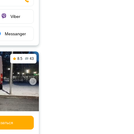
Viber
Messanger
8.5
43
заться