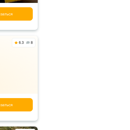
заться
6.3
8
заться