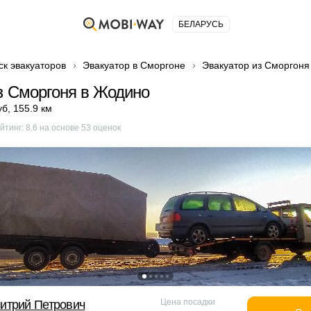
БЕЛАРУСЬ
ск эвакуаторов
Эвакуатор в Сморгоне
Эвакуатор из Сморгоня
з Сморгоня в Жодино
уб
,
155.9 км
йтинг:
8.6
на основе
53
оценок
Цена посадки
итрий Петрович