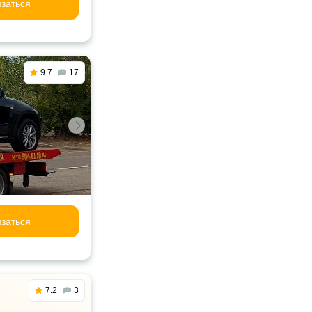
заться
9.7
17
заться
7.2
3