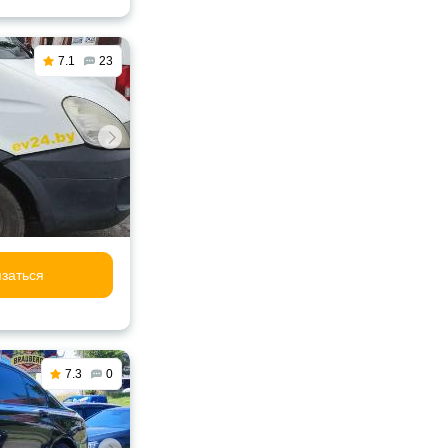
7.1
23
заться
7.3
0