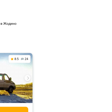
 в Жодино
8.5
24