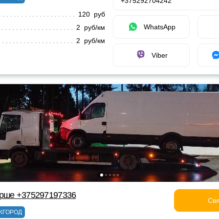
+375292704242
120 руб
WhatsApp
2 руб/км
2 руб/км
Viber
Орше +375297197336
Свя
ЖГОРОД