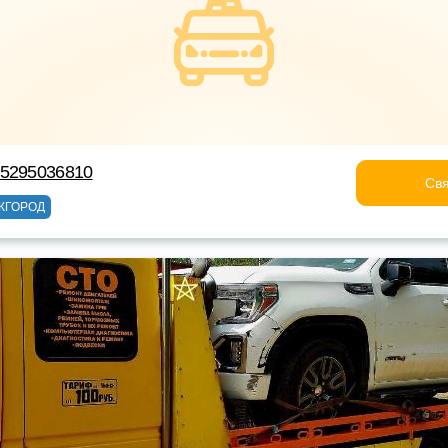
75295036810
Свя
ЖГОРОД