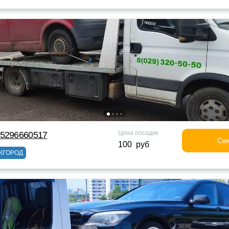
Цена посадки
75296660517
Свя
100 руб
ЖГОРОД