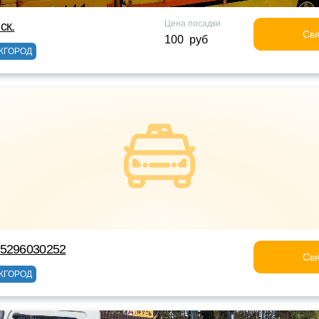
Цена посадки
ск.
Свя
100 руб
ЖГОРОД
75296030252
Свя
ЖГОРОД