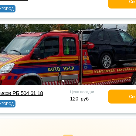
Свя
ЖГОРОД
Цена посадки
исов РБ 504 61 18
Свя
120 руб
ЖГОРОД