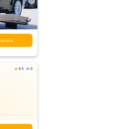
заться
6.5
0