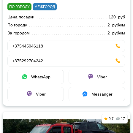
ПО ГОРОДУ
МЕЖГОРОД
Цена посадки
120 руб
По городу
2 руб/км
За городом
2 руб/км
+375445046118
+375292704242
WhatsApp
Viber
Viber
Messanger
9.7
17