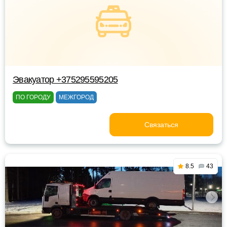
Эвакуатор +375295595205
ПО ГОРОДУ
МЕЖГОРОД
Связаться
8.5
43