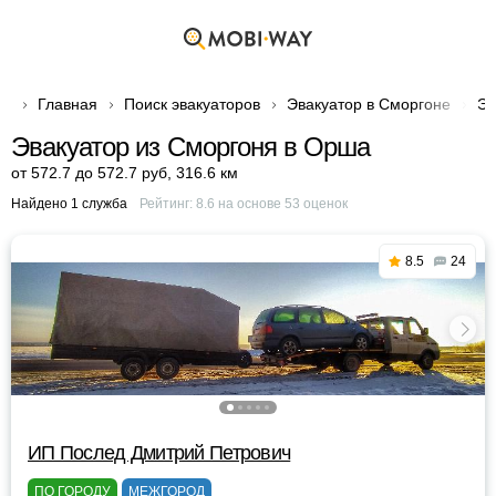
Главная
Поиск эвакуаторов
Эвакуатор в Сморгоне
Эв
Эвакуатор из Сморгоня в Орша
от 572.7 до 572.7 руб
,
316.6 км
Найдено 1 служба
Рейтинг:
8.6
на основе
53
оценок
8.5
24
ИП Послед Дмитрий Петрович
ПО ГОРОДУ
МЕЖГОРОД