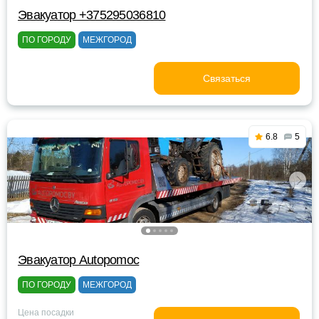
Эвакуатор +375295036810
ПО ГОРОДУ
МЕЖГОРОД
Связаться
6.8
5
Эвакуатор Autopomoc
ПО ГОРОДУ
МЕЖГОРОД
Цена посадки