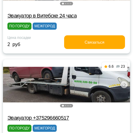
Эвакуатор в Витебске 24 часа
ПО ГОРОДУ
МЕЖГОРОД
Цена посадки
Связаться
2 руб
6.6
23
Эвакуатор +375296660517
ПО ГОРОДУ
МЕЖГОРОД