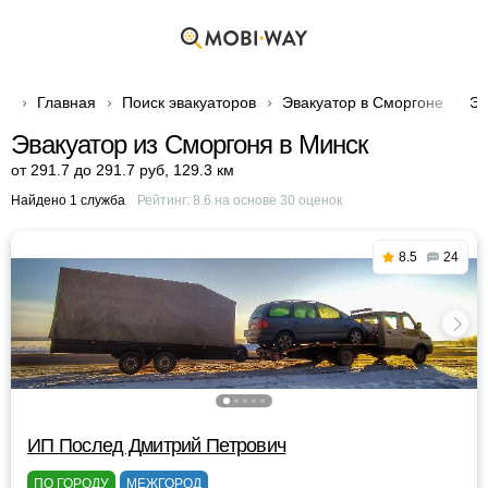
Главная
Поиск эвакуаторов
Эвакуатор в Сморгоне
Эв
Эвакуатор из Сморгоня в Минск
от 291.7 до 291.7 руб
,
129.3 км
Найдено 1 служба
Рейтинг:
8.6
на основе
30
оценок
8.5
24
ИП Послед Дмитрий Петрович
ПО ГОРОДУ
МЕЖГОРОД