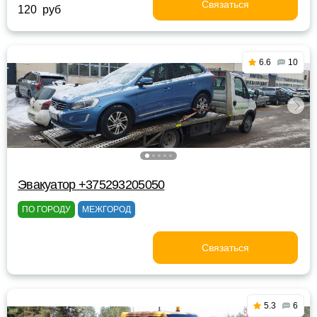
Связаться
120 руб
6.6
10
Эвакуатор +375293205050
ПО ГОРОДУ
МЕЖГОРОД
Связаться
5.3
6