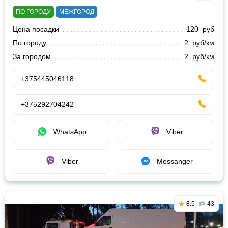
ПО ГОРОДУ
МЕЖГОРОД
Цена посадки
120 руб
По городу
2 руб/км
За городом
2 руб/км
+375445046118
+375292704242
WhatsApp
Viber
Viber
Messanger
8.5
43