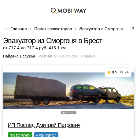
Главная
Поиск эвакуаторов
Эвакуатор в Сморгоне
Эв
Эвакуатор из Сморгоня в Брест
от 717.4 до 717.4 руб
,
413.1 км
Найдено 1 служба
Рейтинг:
8.6
на основе
30
оценок
8.5
24
ИП Послед Дмитрий Петрович
ПО ГОРОДУ
МЕЖГОРОД