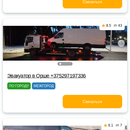
Связаться
8.5
43
Эвакуатор в Орше +375297197336
ПО ГОРОДУ
МЕЖГОРОД
Связаться
6.1
7