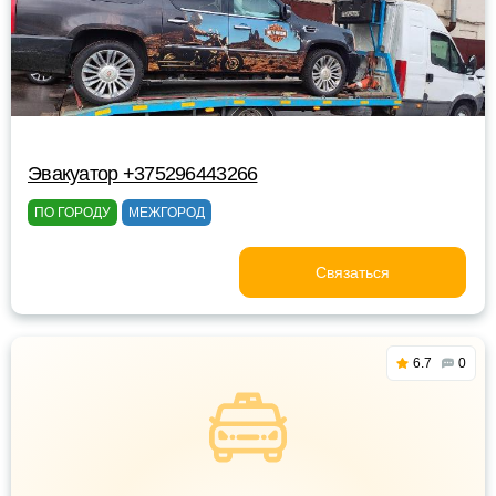
Эвакуатор +375296443266
ПО ГОРОДУ
МЕЖГОРОД
Связаться
6.7
0