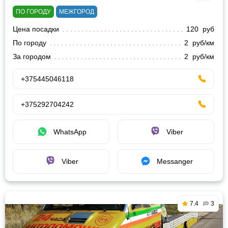
ПО ГОРОДУ
МЕЖГОРОД
Цена посадки
120 руб
По городу
2 руб/км
За городом
2 руб/км
+375445046118
+375292704242
WhatsApp
Viber
Viber
Messanger
7.4
3