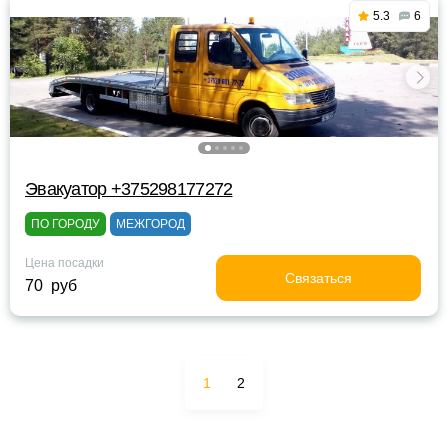
5.3
6
Эвакуатор +375298177272
ПО ГОРОДУ
МЕЖГОРОД
Цена посадки
Связаться
70 руб
1
2