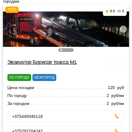
городам
9.9
9
Эвакуатор Борисов трасса М1
ПО ГОРОДУ
МЕЖГОРОД
Цена посадки
120 руб
По городу
2 руб/км
За городом
2 руб/км
+375445046118
+375292704242