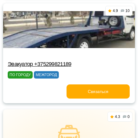
4.9
10
Эвакуатор +375299821189
ПО ГОРОДУ
МЕЖГОРОД
Связаться
4.3
0