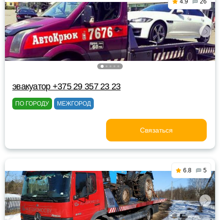
4.9
26
эвакуатор +375 29 357 23 23
ПО ГОРОДУ
МЕЖГОРОД
Связаться
6.8
5