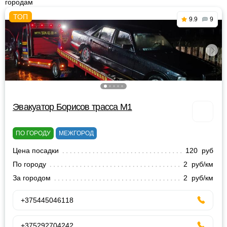
городам
9.9
9
Эвакуатор Борисов трасса М1
ПО ГОРОДУ
МЕЖГОРОД
Цена посадки
120 руб
По городу
2 руб/км
За городом
2 руб/км
+375445046118
+375292704242