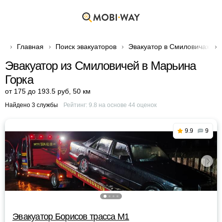
Главная
Поиск эвакуаторов
Эвакуатор в Смиловичах
Эвакуатор из Смиловичей в Марьина
Горка
от 175 до 193.5 руб
,
50 км
Найдено 3 службы
Рейтинг:
9.8
на основе
44
оценок
9.9
9
Эвакуатор Борисов трасса М1