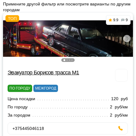
Примените другой фильтр или посмотрите варианты по другим
городам
9.9
9
Эвакуатор Борисов трасса М1
ПО ГОРОДУ
МЕЖГОРОД
Цена посадки
120 руб
По городу
2 руб/км
За городом
2 руб/км
+375445046118