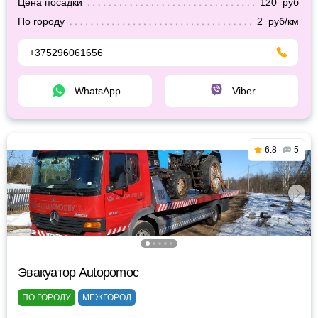
Цена посадки
120 руб
По городу
2 руб/км
+375296061656
WhatsApp
Viber
6.8
5
Эвакуатор Autopomoc
ПО ГОРОДУ
МЕЖГОРОД