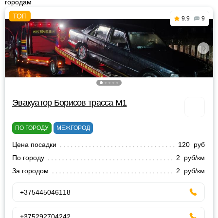
городам
9.9
9
Эвакуатор Борисов трасса М1
ПО ГОРОДУ
МЕЖГОРОД
Цена посадки
120 руб
По городу
2 руб/км
За городом
2 руб/км
+375445046118
+375292704242