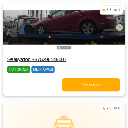
6.5
1
Эвакуатор +375296149007
ПО ГОРОДУ
МЕЖГОРОД
Связаться
7.3
0