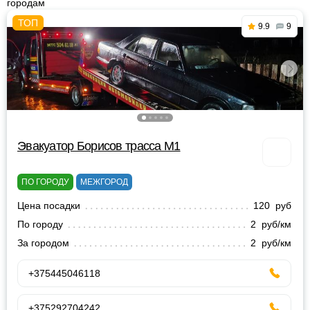
городам
9.9
9
Эвакуатор Борисов трасса М1
ПО ГОРОДУ
МЕЖГОРОД
Цена посадки
120 руб
По городу
2 руб/км
За городом
2 руб/км
+375445046118
+375292704242