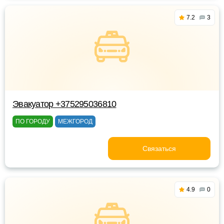
7.2
3
Эвакуатор +375295036810
ПО ГОРОДУ
МЕЖГОРОД
Связаться
4.9
0