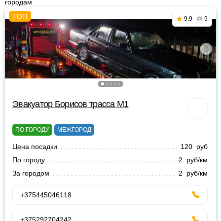
городам
9.9
9
Эвакуатор Борисов трасса М1
ПО ГОРОДУ
МЕЖГОРОД
Цена посадки
120 руб
По городу
2 руб/км
За городом
2 руб/км
+375445046118
+375292704242