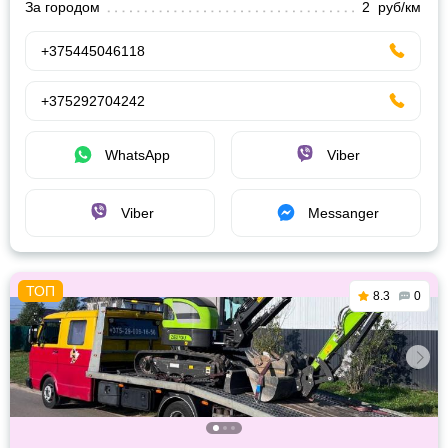
За городом
2 руб/км
+375445046118
+375292704242
WhatsApp
Viber
Viber
Messanger
8.3
0