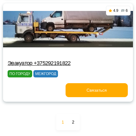
4.9
6
Эвакуатор +375292191822
ПО ГОРОДУ
МЕЖГОРОД
Связаться
1
2