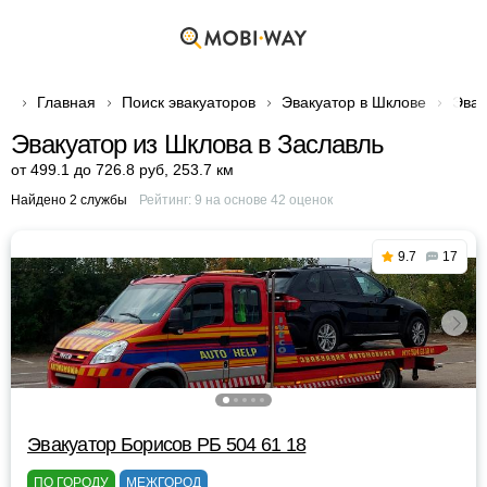
Главная
Поиск эвакуаторов
Эвакуатор в Шклове
Эвак
Эвакуатор из Шклова в Заславль
от 499.1 до 726.8 руб
,
253.7 км
Найдено 2 службы
Рейтинг:
9
на основе
42
оценок
9.7
17
Эвакуатор Борисов РБ 504 61 18
ПО ГОРОДУ
МЕЖГОРОД