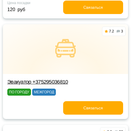
Цена посадки
Связаться
120 руб
7.2
3
Эвакуатор +375295036810
ПО ГОРОДУ
МЕЖГОРОД
Связаться