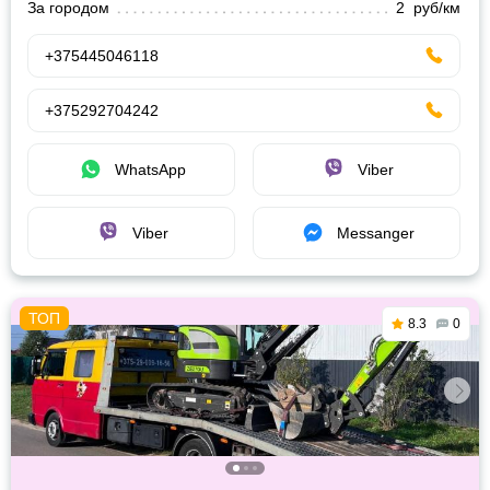
За городом
2 руб/км
+375445046118
+375292704242
WhatsApp
Viber
Viber
Messanger
8.3
0