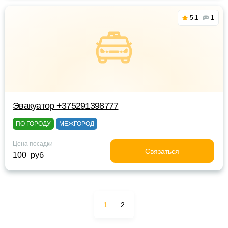
5.1
1
Эвакуатор +375291398777
ПО ГОРОДУ
МЕЖГОРОД
Цена посадки
Связаться
100 руб
1
2