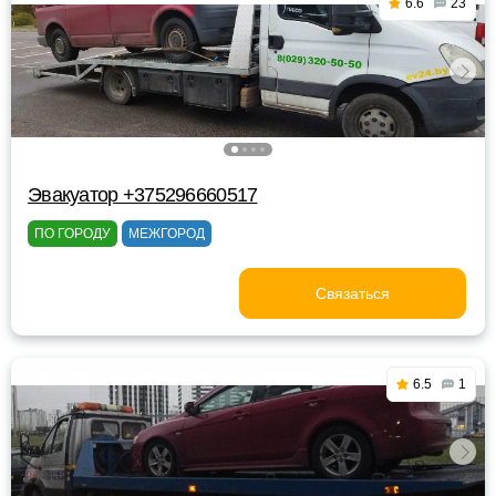
6.6
23
Эвакуатор +375296660517
ПО ГОРОДУ
МЕЖГОРОД
Связаться
6.5
1