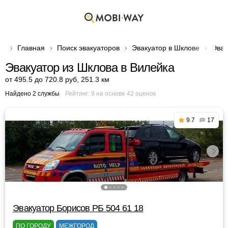
Главная
Поиск эвакуаторов
Эвакуатор в Шклове
Эвак
Эвакуатор из Шклова в Вилейка
от 495.5 до 720.8 руб
,
251.3 км
Найдено 2 службы
Рейтинг:
9
на основе
42
оценок
9.7
17
Эвакуатор Борисов РБ 504 61 18
ПО ГОРОДУ
МЕЖГОРОД