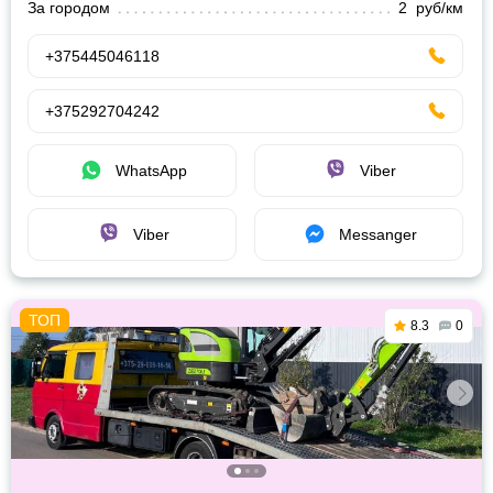
За городом
2 руб/км
+375445046118
+375292704242
WhatsApp
Viber
Viber
Messanger
8.3
0