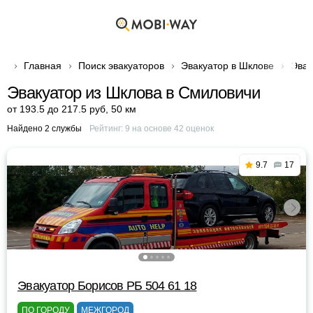
Главная
Поиск эвакуаторов
Эвакуатор в Шклове
Эвак
Эвакуатор из Шклова в Смиловичи
от 193.5 до 217.5 руб
,
50 км
Найдено 2 службы
Рейтинг:
9
на основе
42
оценок
9.7
17
Эвакуатор Борисов РБ 504 61 18
ПО ГОРОДУ
МЕЖГОРОД