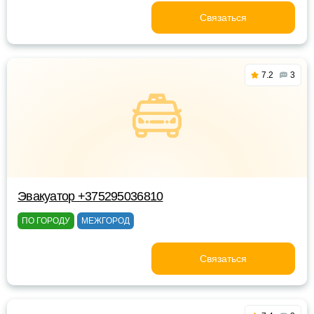
Связаться
7.2
3
Эвакуатор +375295036810
ПО ГОРОДУ
МЕЖГОРОД
Связаться