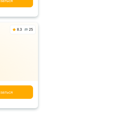
заться
8.3
25
заться