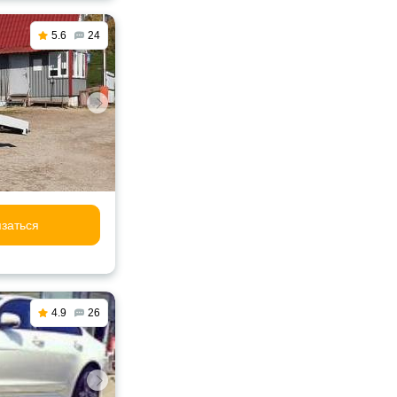
5.6
24
заться
4.9
26