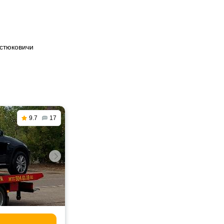
остюковичи
9.7
17