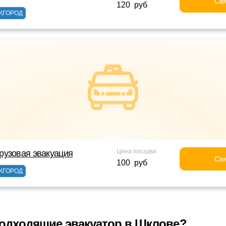
Свя
120 руб
ЖГОРОД
Цена посадки
рузовая эвакуация
Свя
100 руб
ЖГОРОД
одходящие эвакуатор в Шклове?