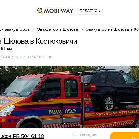
БЕЛАРУСЬ
ск эвакуаторов
Эвакуатор в Шклове
Эвакуатор из Шклова в К
з Шклова в Костюковичи
181 км
ейтинг:
9
на основе
42
оценок
Цена посадки
исов РБ 504 61 18