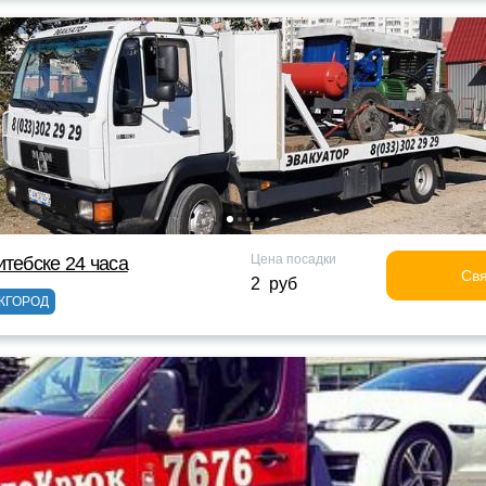
Цена посадки
итебске 24 часа
Свя
2 руб
ЖГОРОД