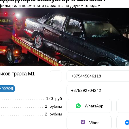
фильтр или посмотрите варианты по другим городам
исов трасса М1
+375445046118
ЖГОРОД
+375292704242
120 руб
WhatsApp
2 руб/км
2 руб/км
Viber