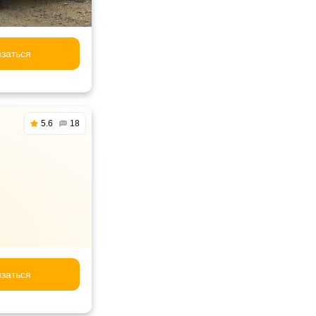
заться
5.6
18
заться