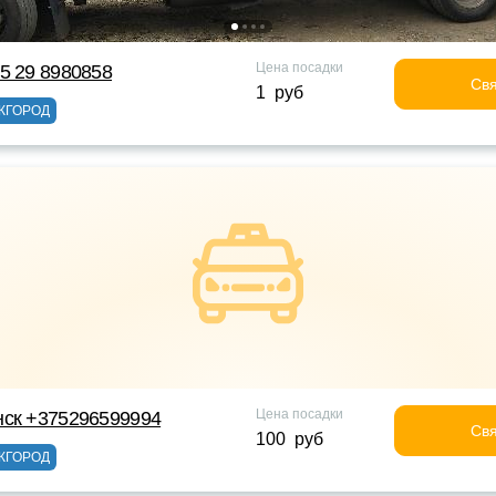
Цена посадки
5 29 8980858
Свя
1 руб
ЖГОРОД
Цена посадки
нск +375296599994
Свя
100 руб
ЖГОРОД