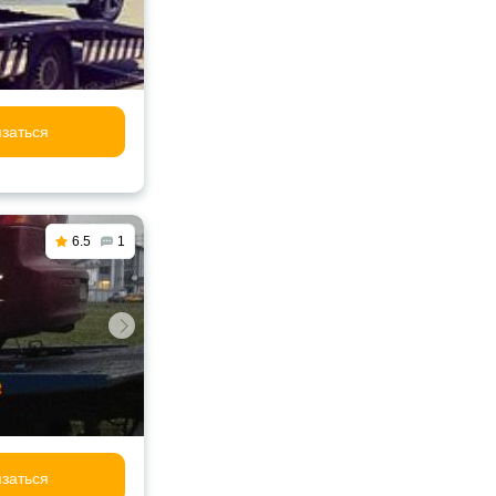
заться
6.5
1
заться