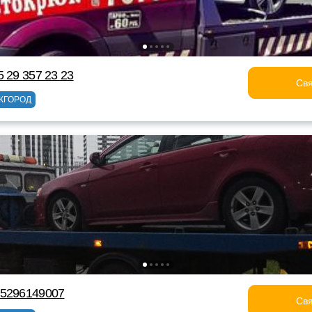
 29 357 23 23
Свя
ЖГОРОД
75296149007
Свя