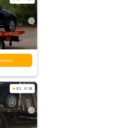
заться
8.1
18