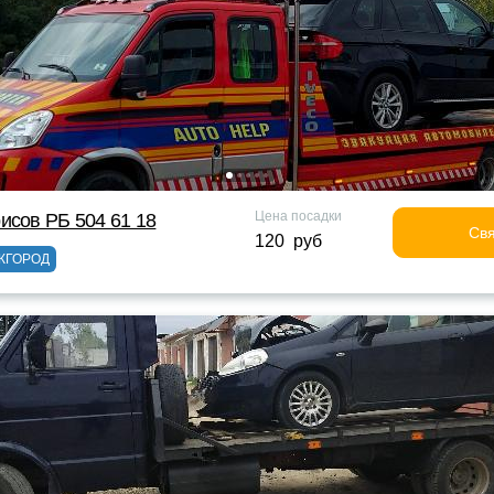
Цена посадки
исов РБ 504 61 18
Свя
120 руб
ЖГОРОД