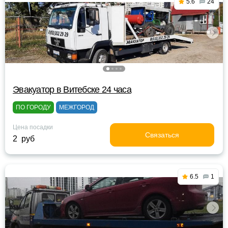
5.6
24
Эвакуатор в Витебске 24 часа
ПО ГОРОДУ
МЕЖГОРОД
Цена посадки
Связаться
2 руб
6.5
1