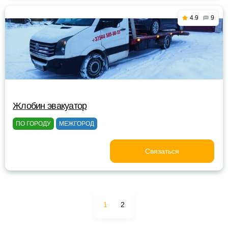
4.9
9
Жлобин эвакуатор
ПО ГОРОДУ
МЕЖГОРОД
Связаться
1
2