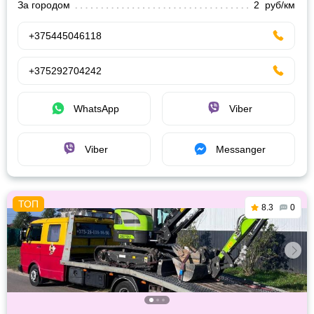
За городом
2 руб/км
+375445046118
+375292704242
WhatsApp
Viber
Viber
Messanger
8.3
0