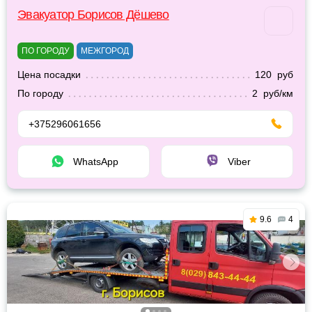
Эвакуатор Борисов Дёшево
ПО ГОРОДУ
МЕЖГОРОД
Цена посадки
120 руб
По городу
2 руб/км
+375296061656
WhatsApp
Viber
9.6
4