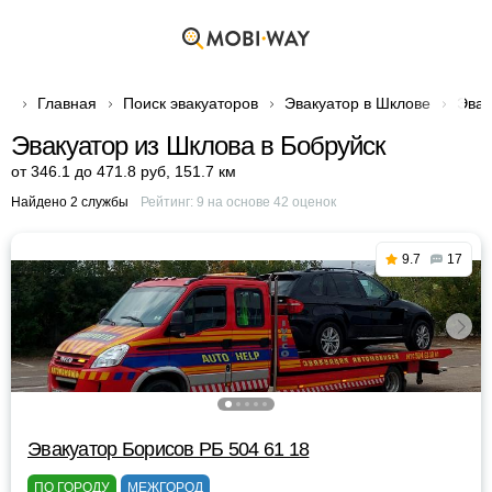
Главная
Поиск эвакуаторов
Эвакуатор в Шклове
Эвак
Эвакуатор из Шклова в Бобруйск
от 346.1 до 471.8 руб
,
151.7 км
Найдено 2 службы
Рейтинг:
9
на основе
42
оценок
9.7
17
Эвакуатор Борисов РБ 504 61 18
ПО ГОРОДУ
МЕЖГОРОД