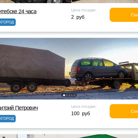
Цена посадки
итебске 24 часа
Свя
2 руб
ЖГОРОД
Цена посадки
итрий Петрович
Свя
100 руб
ЖГОРОД