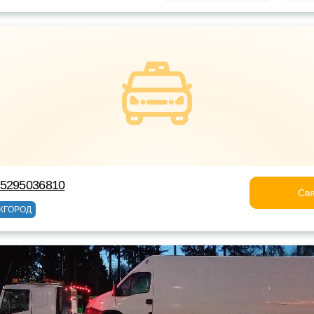
75295036810
Свя
ЖГОРОД