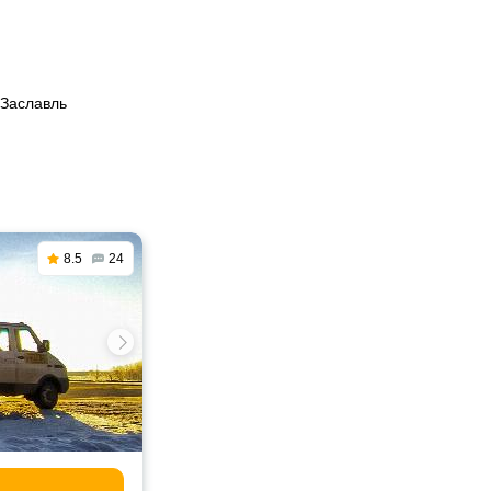
 Заславль
8.5
24