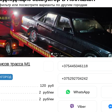
фильтр или посмотрите варианты по другим городам
исов трасса М1
+375445046118
ЖГОРОД
+375292704242
120 руб
WhatsApp
2 руб/км
2 руб/км
Viber