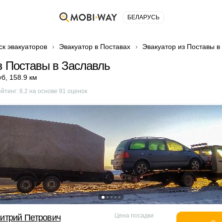
БЕЛАРУСЬ
ск эвакуаторов
Эвакуатор в Поставах
Эвакуатор из Поставы в
з Поставы в Заславль
уб
,
158.9 км
ейтинг:
8.2
на основе
91
оценок
Цена посадки
итрий Петрович