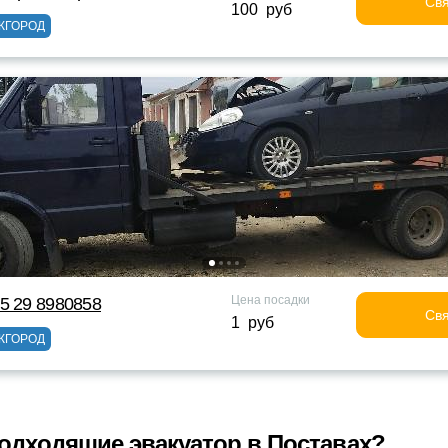
Свя
100 руб
ЖГОРОД
Цена посадки
5 29 8980858
Свя
1 руб
ЖГОРОД
одходящие эвакуатор в Поставах?