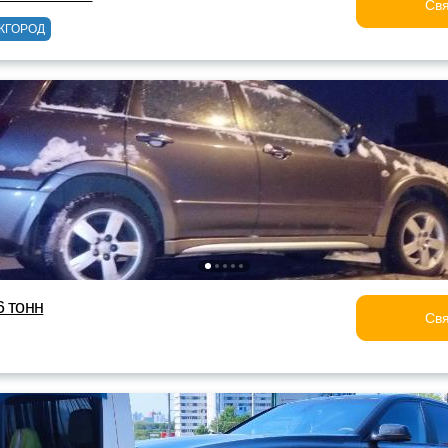
Свя
ЖГОРОД
6 тонн
Свя