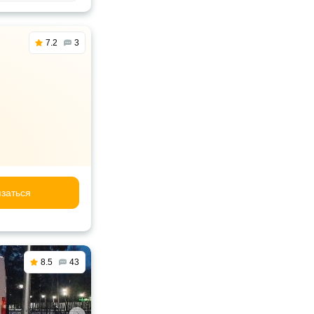
7.2
3
заться
8.5
43