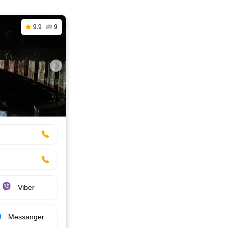
9.9
9
Viber
Messanger