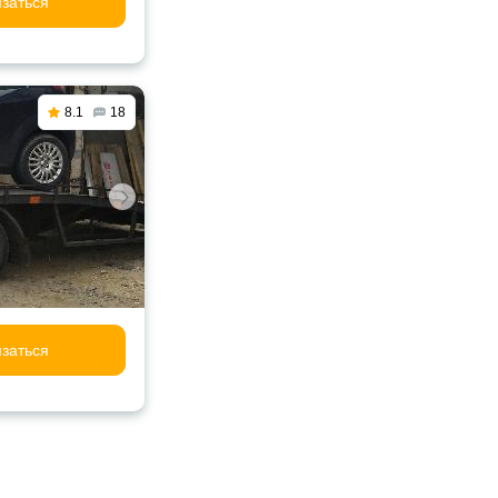
заться
8.1
18
заться