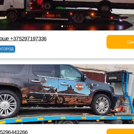
Орше +375297197336
Свя
ЖГОРОД
75296443266