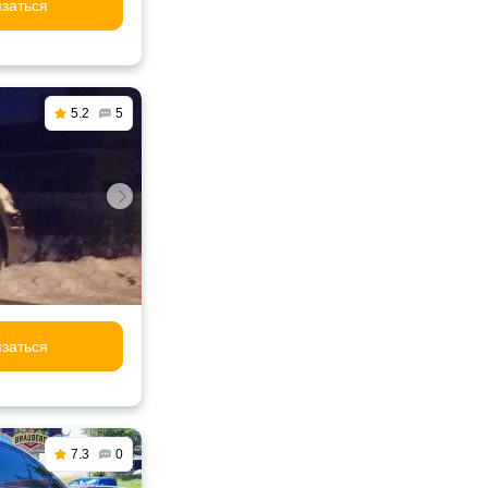
заться
5.2
5
заться
7.3
0