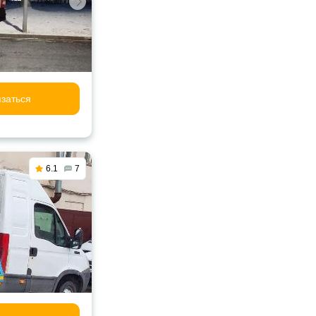
заться
6.1
7