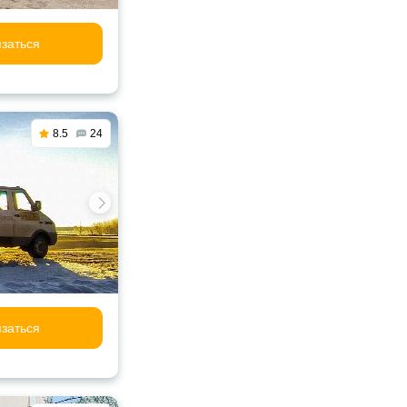
заться
8.5
24
заться