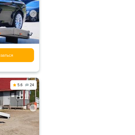
заться
5.6
24