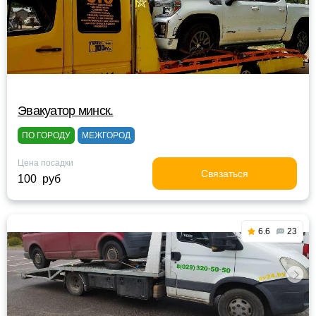
Эвакуатор минск.
ПО ГОРОДУ
МЕЖГОРОД
Цена посадки
Связаться
100 руб
6.6
23