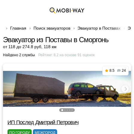
Главная
Поиск эвакуаторов
Эвакуатор в Поставах
Эв
Эвакуатор из Поставы в Сморгонь
от 118 до 274.8 руб
,
118 км
Найдено 2 службы
Рейтинг:
8.2
на основе
91
оценок
8.5
24
ИП Послед Дмитрий Петрович
ПО ГОРОДУ
МЕЖГОРОД