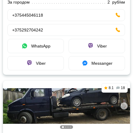
За городом
2 руб/км
+375445046118
+375292704242
WhatsApp
Viber
Viber
Messanger
8.1
18