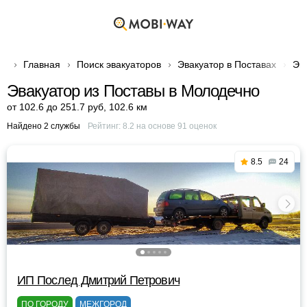
Главная
Поиск эвакуаторов
Эвакуатор в Поставах
Эв
Эвакуатор из Поставы в Молодечно
от 102.6 до 251.7 руб
,
102.6 км
Найдено 2 службы
Рейтинг:
8.2
на основе
91
оценок
8.5
24
ИП Послед Дмитрий Петрович
ПО ГОРОДУ
МЕЖГОРОД