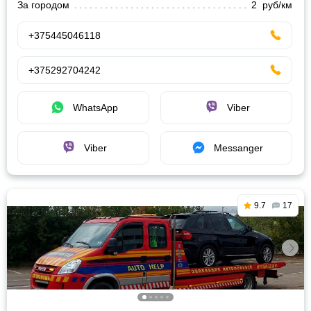
За городом
2 руб/км
+375445046118
+375292704242
WhatsApp
Viber
Viber
Messanger
9.7
17