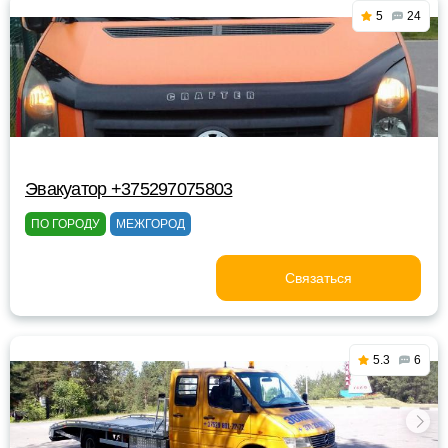
5
24
Эвакуатор +375297075803
ПО ГОРОДУ
МЕЖГОРОД
Связаться
5.3
6