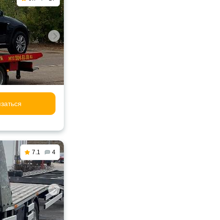
заться
7.1
4