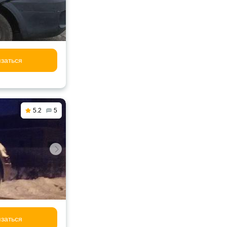
заться
5.2
5
заться