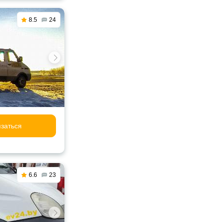
8.5
24
заться
6.6
23