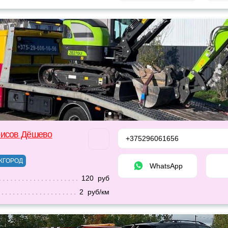
рисов Дёшево
+375296061656
ЖГОРОД
WhatsApp
120 руб
2 руб/км