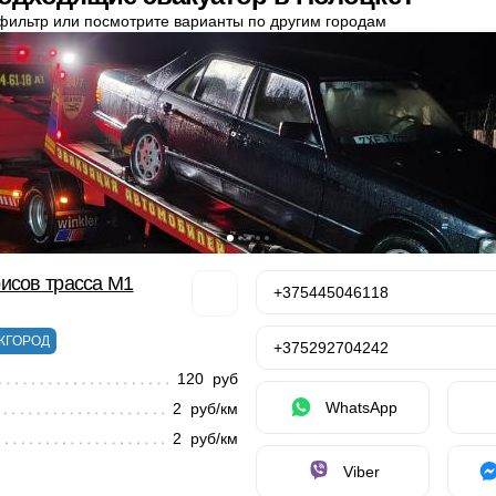
фильтр или посмотрите варианты по другим городам
исов трасса М1
+375445046118
ЖГОРОД
+375292704242
120 руб
WhatsApp
2 руб/км
2 руб/км
Viber