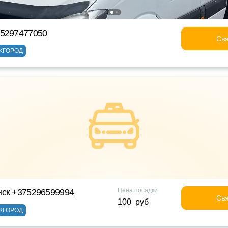
75297477050
Свя
ЖГОРОД
Цена посадки
нск +375296599994
Свя
100 руб
ЖГОРОД