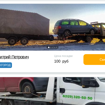
Цена посадки
итрий Петрович
Свя
100 руб
ЖГОРОД