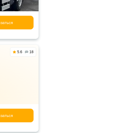
заться
5.6
18
заться