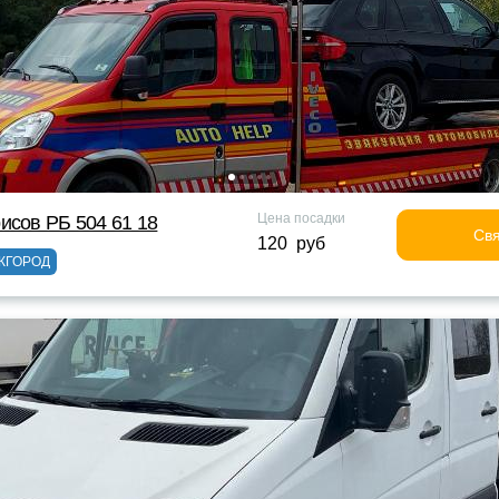
Цена посадки
исов РБ 504 61 18
Свя
120 руб
ЖГОРОД