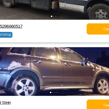
75296660517
Свя
ЖГОРОД
6 тонн
Свя