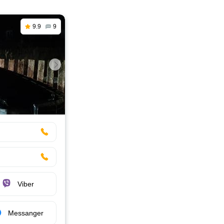
9.9
9
Viber
Messanger