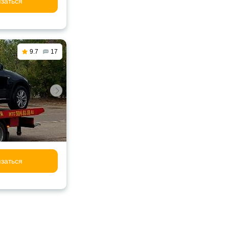
заться
9.7
17
заться