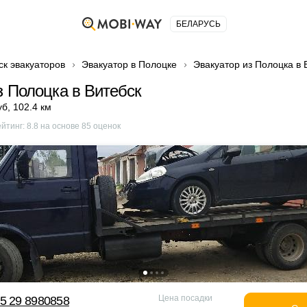
БЕЛАРУСЬ
ск эвакуаторов
Эвакуатор в Полоцке
Эвакуатор из Полоцка в 
з Полоцка в Витебск
уб
,
102.4 км
ейтинг:
8.8
на основе
85
оценок
Цена посадки
5 29 8980858