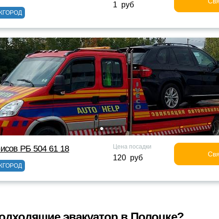
Свя
1 руб
ЖГОРОД
Цена посадки
исов РБ 504 61 18
Свя
120 руб
ЖГОРОД
одходящие эвакуатор в Полоцке?