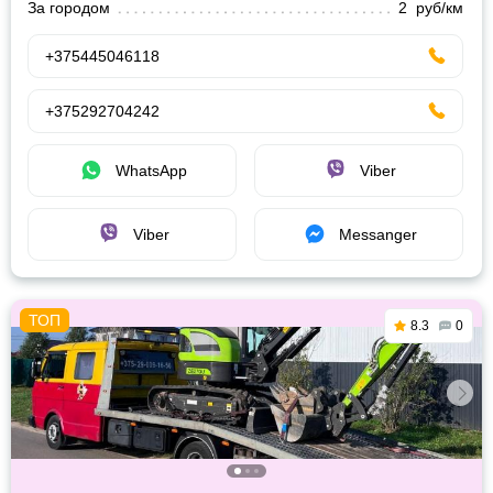
За городом
2 руб/км
+375445046118
+375292704242
WhatsApp
Viber
Viber
Messanger
8.3
0