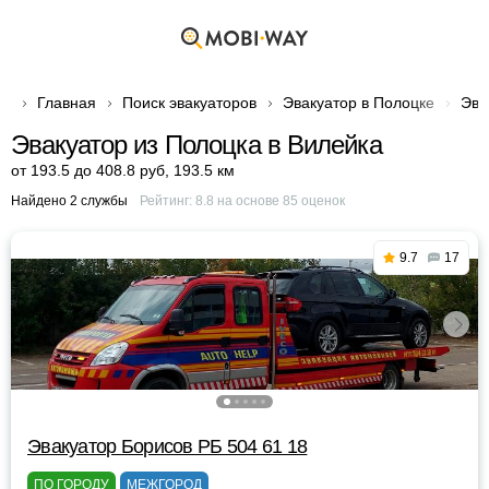
Главная
Поиск эвакуаторов
Эвакуатор в Полоцке
Эва
Эвакуатор из Полоцка в Вилейка
от 193.5 до 408.8 руб
,
193.5 км
Найдено 2 службы
Рейтинг:
8.8
на основе
85
оценок
9.7
17
Эвакуатор Борисов РБ 504 61 18
ПО ГОРОДУ
МЕЖГОРОД