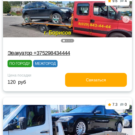
9.6
4
Эвакуатор +375298434444
ПО ГОРОДУ
МЕЖГОРОД
Цена посадки
Связаться
120 руб
7.3
0