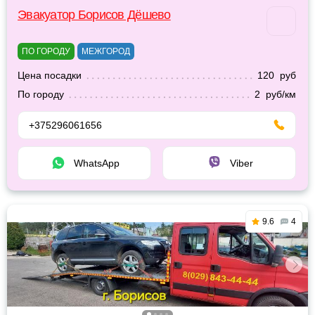
Эвакуатор Борисов Дёшево
ПО ГОРОДУ
МЕЖГОРОД
Цена посадки
120 руб
По городу
2 руб/км
+375296061656
WhatsApp
Viber
9.6
4