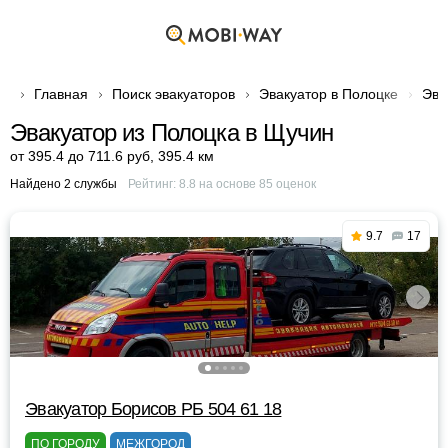
Главная
Поиск эвакуаторов
Эвакуатор в Полоцке
Эва
Эвакуатор из Полоцка в Щучин
от 395.4 до 711.6 руб
,
395.4 км
Найдено 2 службы
Рейтинг:
8.8
на основе
85
оценок
9.7
17
Эвакуатор Борисов РБ 504 61 18
ПО ГОРОДУ
МЕЖГОРОД