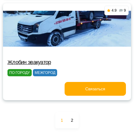
4.9
9
Жлобин эвакуатор
ПО ГОРОДУ
МЕЖГОРОД
Связаться
1
2