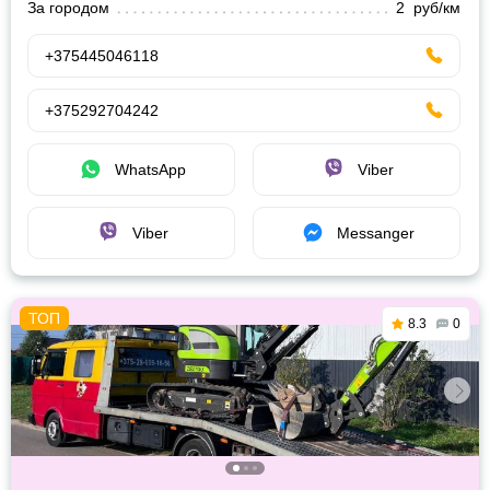
За городом
2 руб/км
+375445046118
+375292704242
WhatsApp
Viber
Viber
Messanger
8.3
0