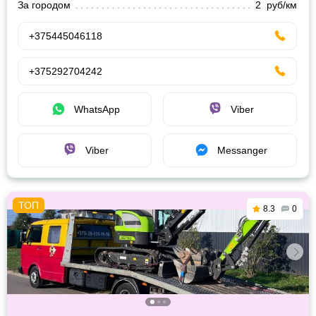
За городом
2 руб/км
+375445046118
+375292704242
WhatsApp
Viber
Viber
Messanger
8.3
0