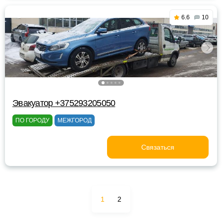
6.6
10
Эвакуатор +375293205050
ПО ГОРОДУ
МЕЖГОРОД
Связаться
1
2