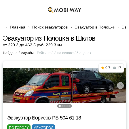
Главная
Поиск эвакуаторов
Эвакуатор в Полоцке
Эва
Эвакуатор из Полоцка в Шклов
от 229.3 до 462.5 руб
,
229.3 км
Найдено 2 службы
Рейтинг:
8.8
на основе
85
оценок
9.7
17
Эвакуатор Борисов РБ 504 61 18
ПО ГОРОДУ
МЕЖГОРОД