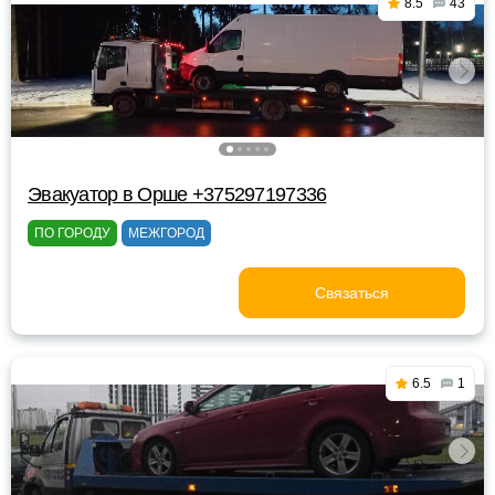
8.5
43
Эвакуатор в Орше +375297197336
ПО ГОРОДУ
МЕЖГОРОД
Связаться
6.5
1