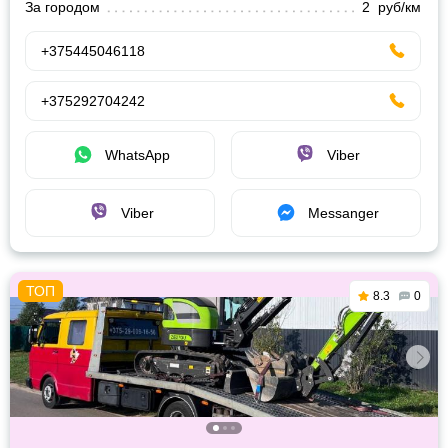
За городом
2 руб/км
+375445046118
+375292704242
WhatsApp
Viber
Viber
Messanger
8.3
0