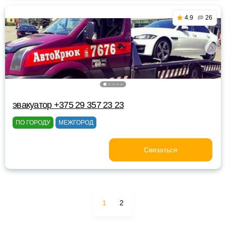
4.9
26
эвакуатор +375 29 357 23 23
ПО ГОРОДУ
МЕЖГОРОД
Связаться
1
2