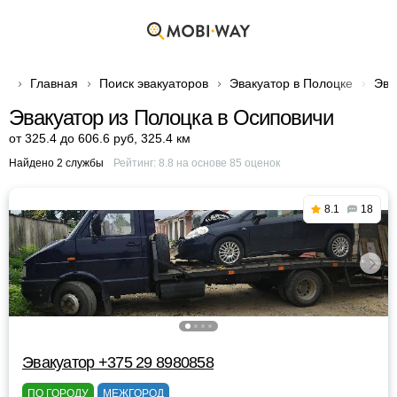
Главная
Поиск эвакуаторов
Эвакуатор в Полоцке
Эва
Эвакуатор из Полоцка в Осиповичи
от 325.4 до 606.6 руб
,
325.4 км
Найдено 2 службы
Рейтинг:
8.8
на основе
85
оценок
8.1
18
Эвакуатор +375 29 8980858
ПО ГОРОДУ
МЕЖГОРОД