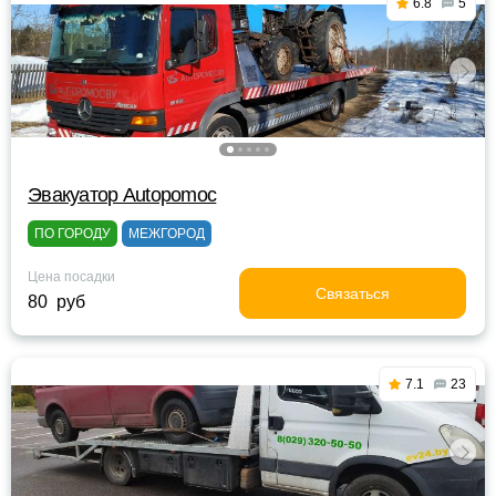
6.8
5
Эвакуатор Autopomoc
ПО ГОРОДУ
МЕЖГОРОД
Цена посадки
Связаться
80 руб
7.1
23