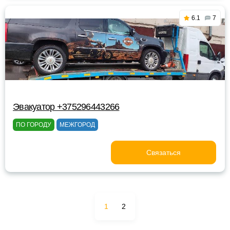
6.1
7
Эвакуатор +375296443266
ПО ГОРОДУ
МЕЖГОРОД
Связаться
1
2