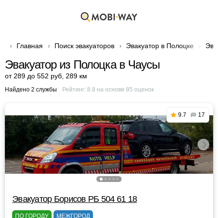
Главная
Поиск эвакуаторов
Эвакуатор в Полоцке
Эва
Эвакуатор из Полоцка в Чаусы
от 289 до 552 руб
,
289 км
Найдено 2 службы
Рейтинг:
8.8
на основе
85
оценок
9.7
17
Эвакуатор Борисов РБ 504 61 18
ПО ГОРОДУ
МЕЖГОРОД