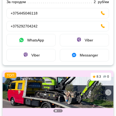
За городом
2 руб/км
+375445046118
+375292704242
WhatsApp
Viber
Viber
Messanger
8.3
0