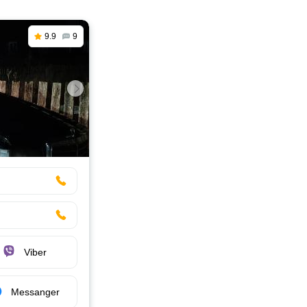
9.9
9
Viber
Messanger