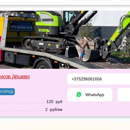
рисов Дёшево
+375296061656
ЖГОРОД
WhatsApp
120 руб
2 руб/км