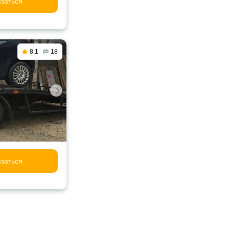
заться
8.1
18
заться