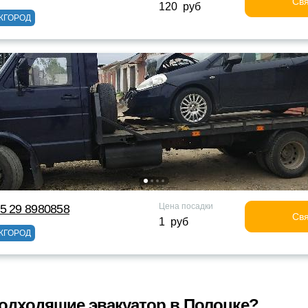
Свя
120 руб
ЖГОРОД
Цена посадки
5 29 8980858
Свя
1 руб
ЖГОРОД
одходящие эвакуатор в Полоцке?