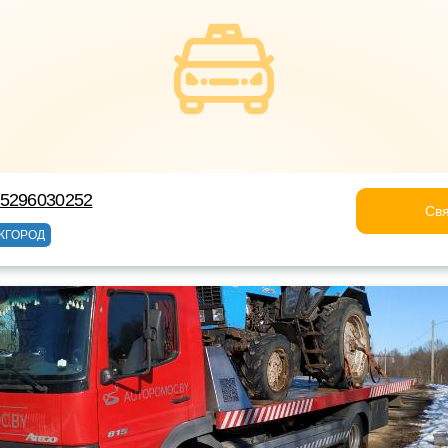
75296030252
Свя
ЖГОРОД