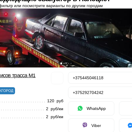
фильтр или посмотрите варианты по другим городам
исов трасса М1
+375445046118
ЖГОРОД
+375292704242
120 руб
WhatsApp
2 руб/км
2 руб/км
Viber