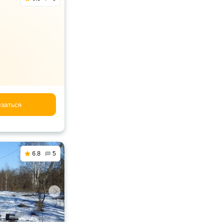
заться
6.8
5