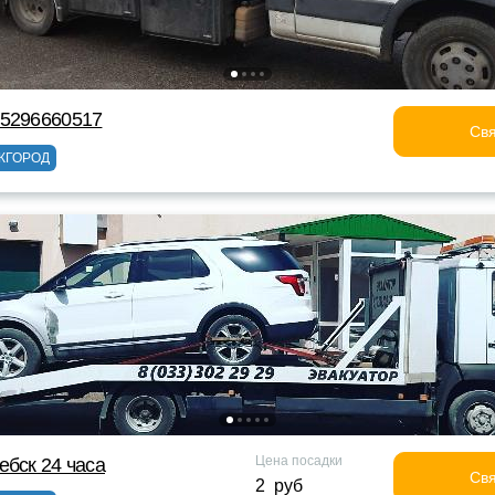
75296660517
Свя
ЖГОРОД
Цена посадки
ебск 24 часа
Свя
2 руб