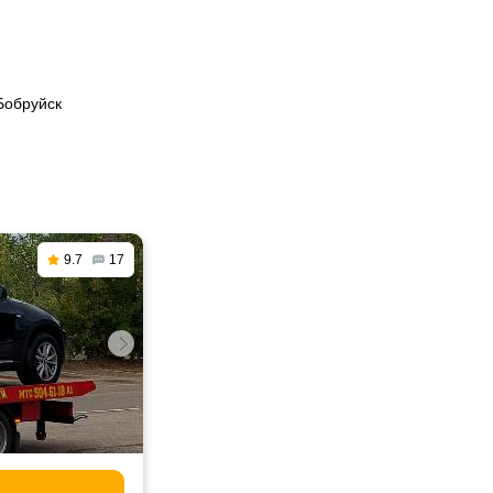
Бобруйск
9.7
17