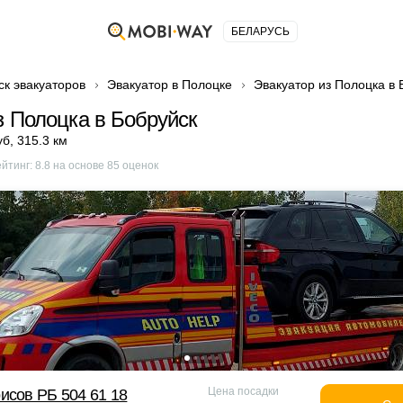
БЕЛАРУСЬ
ск эвакуаторов
Эвакуатор в Полоцке
Эвакуатор из Полоцка в 
з Полоцка в Бобруйск
уб
,
315.3 км
ейтинг:
8.8
на основе
85
оценок
Цена посадки
исов РБ 504 61 18