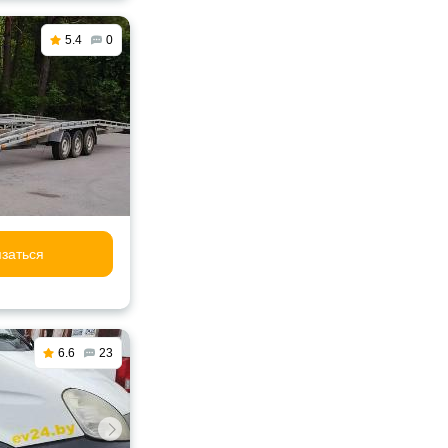
5.4
0
заться
6.6
23