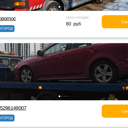
Цена посадки
topomoc
Свя
80 руб
ЖГОРОД
75296149007
Свя
ЖГОРОД