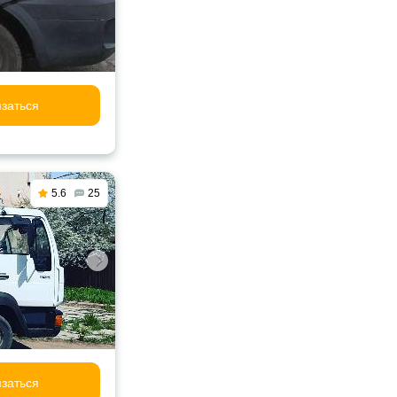
заться
5.6
25
заться