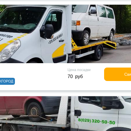
Цена посадки
Свя
70 руб
ЖГОРОД