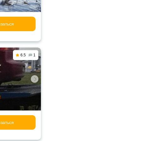
заться
6.5
1
заться