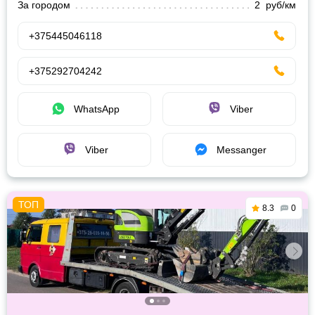
За городом
2 руб/км
+375445046118
+375292704242
WhatsApp
Viber
Viber
Messanger
8.3
0