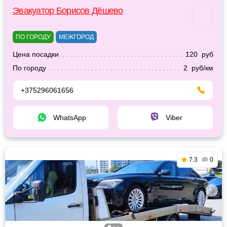
Эвакуатор Борисов Дёшево
ПО ГОРОДУ
МЕЖГОРОД
Цена посадки
120 руб
По городу
2 руб/км
+375296061656
WhatsApp
Viber
7.3
0