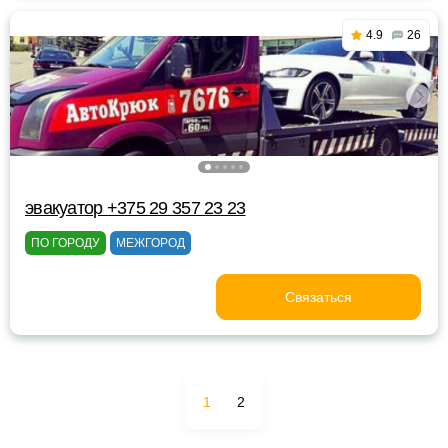
4.9
26
эвакуатор +375 29 357 23 23
ПО ГОРОДУ
МЕЖГОРОД
Связаться
1
2