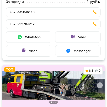
За городом
2 руб/км
+375445046118
+375292704242
WhatsApp
Viber
Viber
Messanger
8.3
0