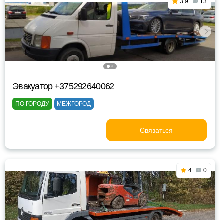
3.9
13
Эвакуатор +375292640062
ПО ГОРОДУ
МЕЖГОРОД
Связаться
4
0