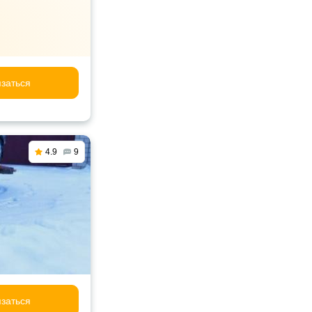
заться
4.9
9
заться