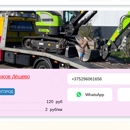
рисов Дёшево
+375296061656
ЖГОРОД
WhatsApp
120 руб
2 руб/км