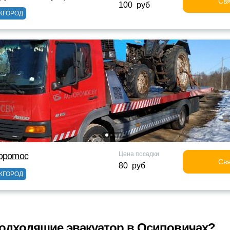
Свя
100 руб
ЖГОРОД
Цена посадки
topomoc
Свя
80 руб
ЖГОРОД
одходящие эвакуатор в Осиповичах?