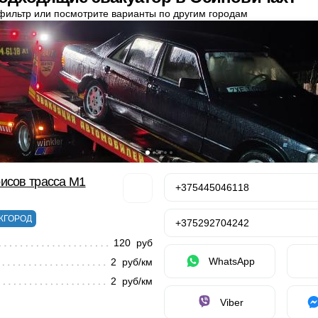
фильтр или посмотрите варианты по другим городам
исов трасса М1
+375445046118
ЖГОРОД
+375292704242
120 руб
WhatsApp
2 руб/км
2 руб/км
Viber