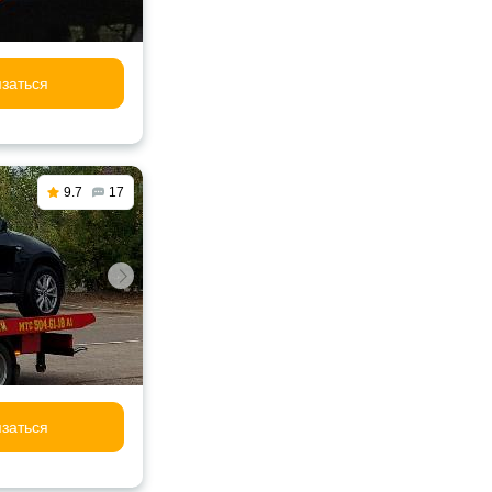
заться
9.7
17
заться