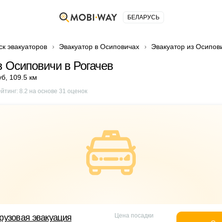
БЕЛАРУСЬ
ск эвакуаторов
Эвакуатор в Осиповичах
Эвакуатор из Осипови
з Осиповичи в Рогачев
уб
,
109.5 км
ейтинг:
8.2
на основе
31
оценок
Цена посадки
рузовая эвакуация