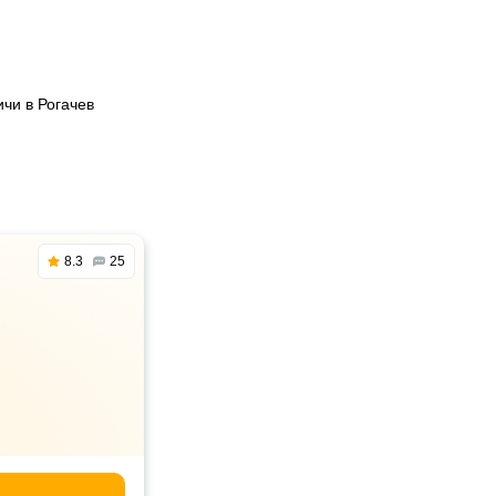
чи в Рогачев
8.3
25