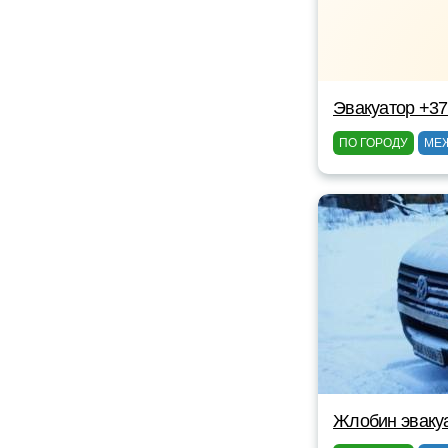
Эвакуатор +3
ПО ГОРОДУ
МЕ
Жлобин эваку