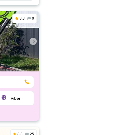
8.3
0
Viber
8.3
25