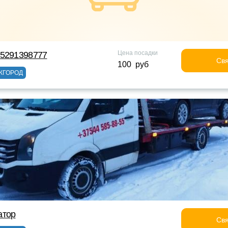
Цена посадки
75291398777
Свя
100 руб
ЖГОРОД
атор
Свя