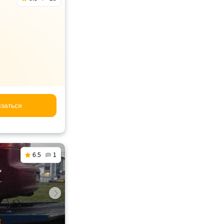
заться
6.5
1