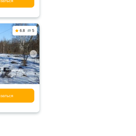
заться
6.8
5
заться