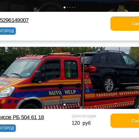
75296149007
Свя
ЖГОРОД
Цена посадки
исов РБ 504 61 18
Свя
120 руб
ЖГОРОД