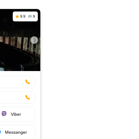
9.9
9
Viber
Messanger