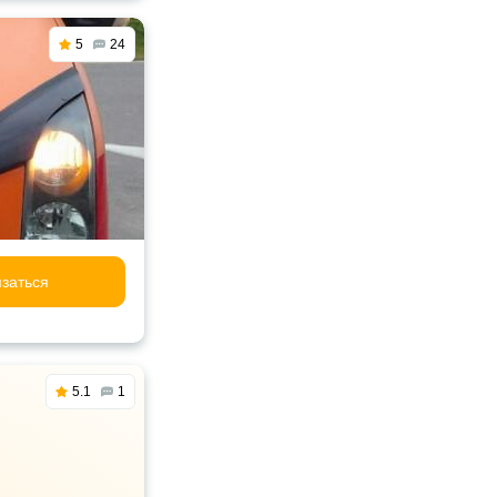
5
24
заться
5.1
1