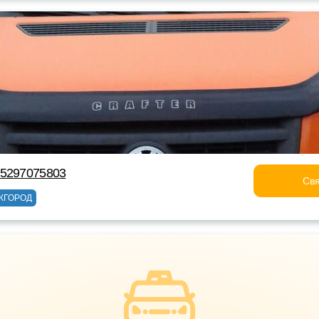
75297075803
Свя
ЖГОРОД