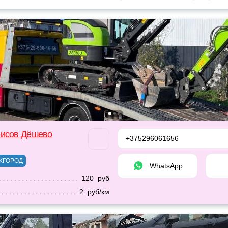
рисов Дёшево
+375296061656
ЖГОРОД
WhatsApp
120 руб
2 руб/км