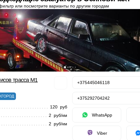
фильтр или посмотрите варианты по другим городам
исов трасса М1
+375445046118
ЖГОРОД
+375292704242
120 руб
WhatsApp
2 руб/км
2 руб/км
Viber