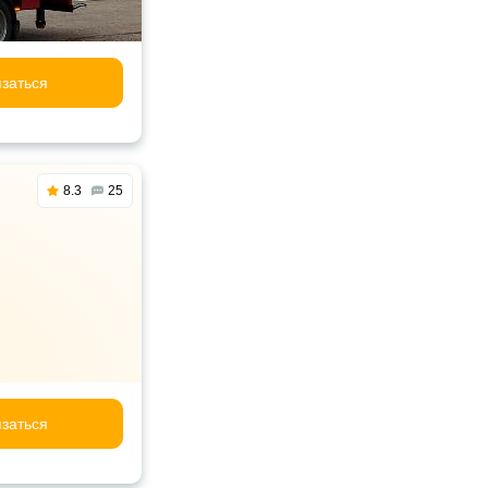
заться
8.3
25
заться