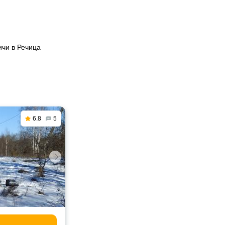
ичи в Речица
6.8
5