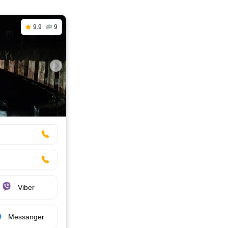
9.9
9
Viber
Messanger