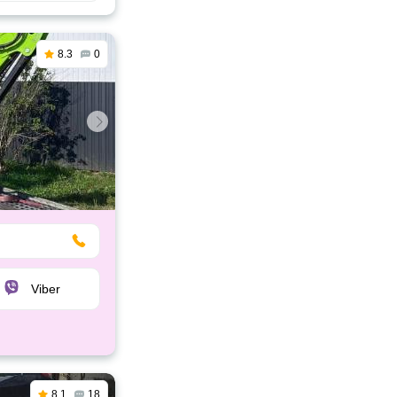
8.3
0
Viber
8.1
18