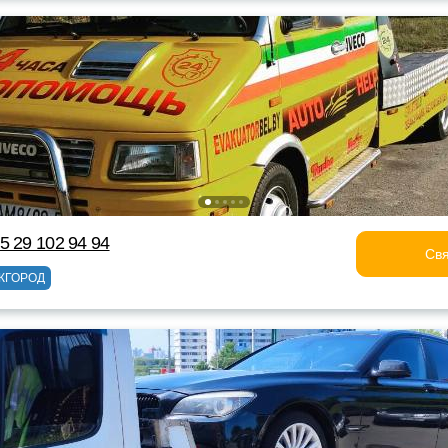
5 29 102 94 94
Свя
ЖГОРОД