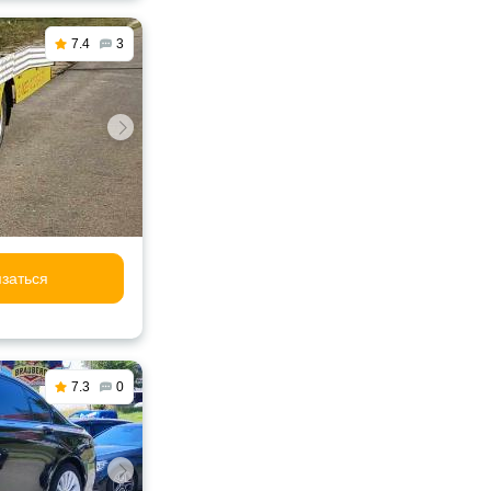
7.4
3
заться
7.3
0