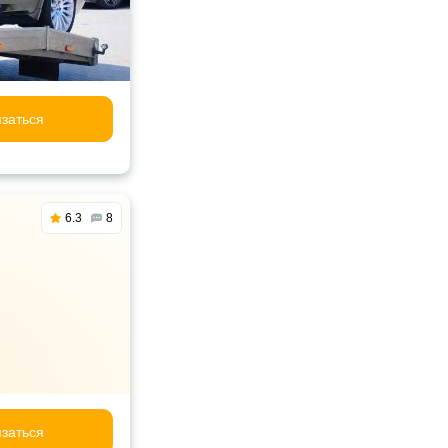
заться
6.3
8
заться