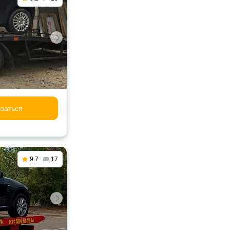
заться
9.7
17