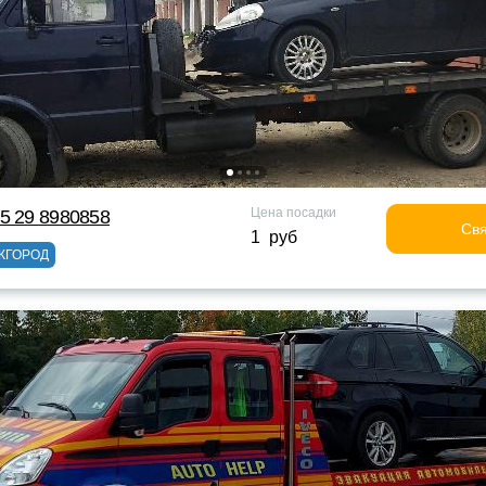
Цена посадки
5 29 8980858
Свя
1 руб
ЖГОРОД