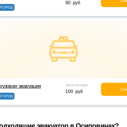
Свя
80 руб
ЖГОРОД
Цена посадки
рузовая эвакуация
Свя
100 руб
ЖГОРОД
одходящие эвакуатор в Осиповичах?