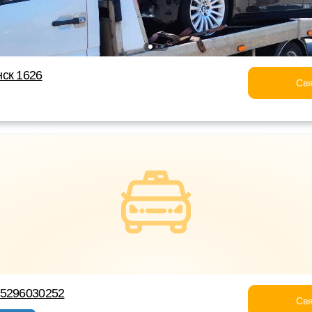
ск 1626
Свя
75296030252
Свя