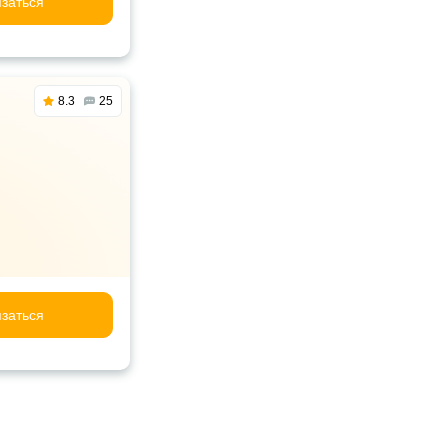
заться
8.3
25
заться