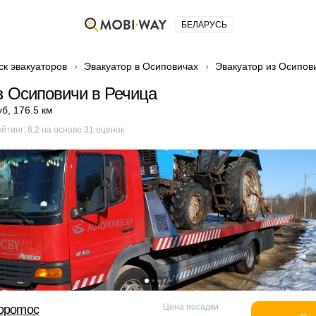
БЕЛАРУСЬ
ск эвакуаторов
Эвакуатор в Осиповичах
Эвакуатор из Осипов
з Осиповичи в Речица
уб
,
176.5 км
ейтинг:
8.2
на основе
31
оценок
Цена посадки
topomoc