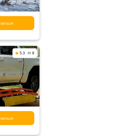
заться
5.3
8
заться