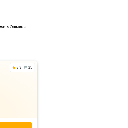
вичи в Ошмяны
8.3
25