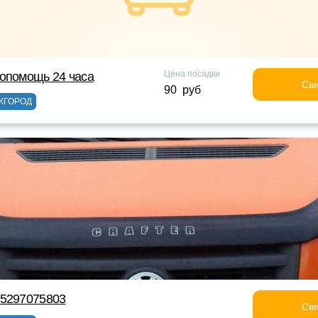
Цена посадки
опомощь 24 часа
Свя
90 руб
ЖГОРОД
75297075803
Свя