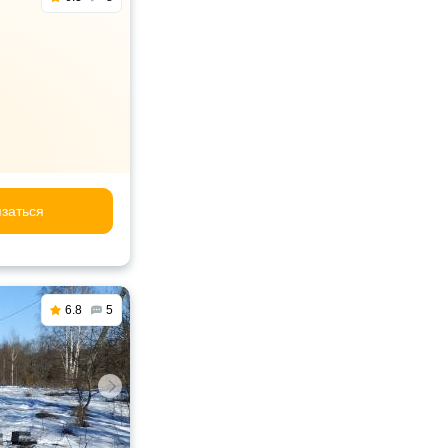
заться
6.8
5