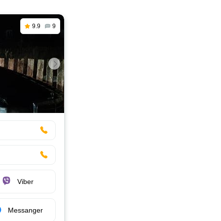
9.9
9
Viber
Messanger