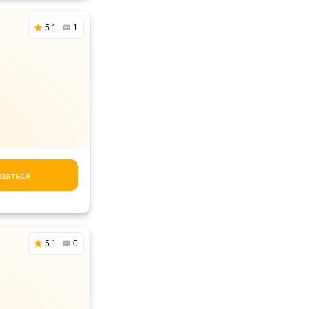
5.1
1
заться
5.1
0