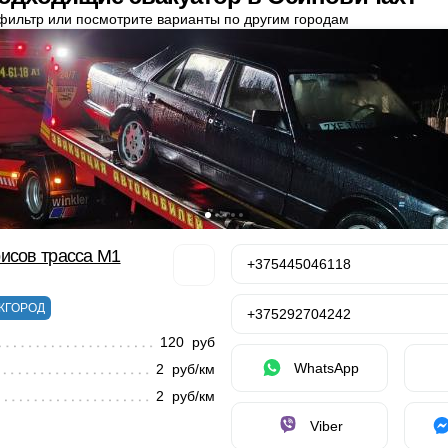
фильтр или посмотрите варианты по другим городам
исов трасса М1
+375445046118
ЖГОРОД
+375292704242
120 руб
WhatsApp
2 руб/км
2 руб/км
Viber