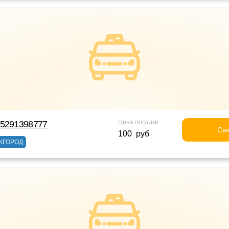
Цена посадки
75291398777
Свя
100 руб
ЖГОРОД