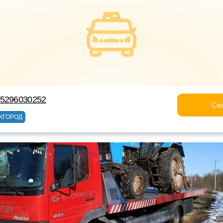
75296030252
Свя
ЖГОРОД