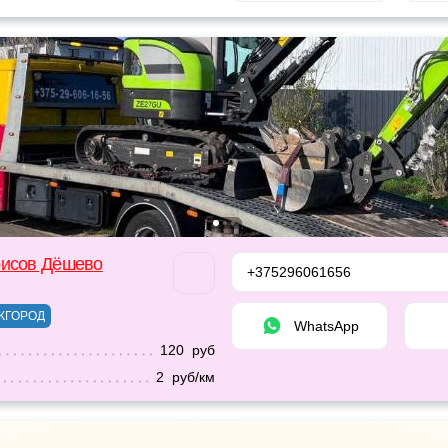
рисов Дёшево
+375296061656
ЖГОРОД
WhatsApp
120 руб
2 руб/км