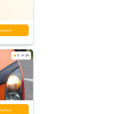
заться
5
24
заться