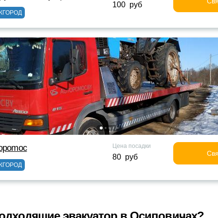
Свя
100 руб
ЖГОРОД
Цена посадки
topomoc
Свя
80 руб
ЖГОРОД
одходящие эвакуатор в Осиповичах?