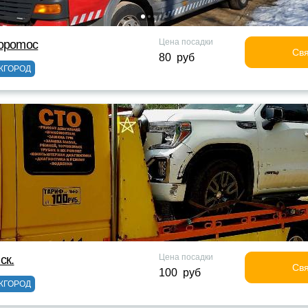
Цена посадки
topomoc
Свя
80 руб
ЖГОРОД
Цена посадки
ск.
Свя
100 руб
ЖГОРОД