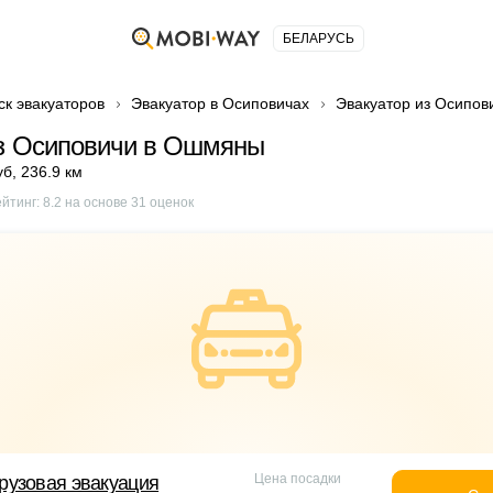
БЕЛАРУСЬ
ск эвакуаторов
Эвакуатор в Осиповичах
Эвакуатор из Осипо
из Осиповичи в Ошмяны
уб
,
236.9 км
ейтинг:
8.2
на основе
31
оценок
Цена посадки
рузовая эвакуация