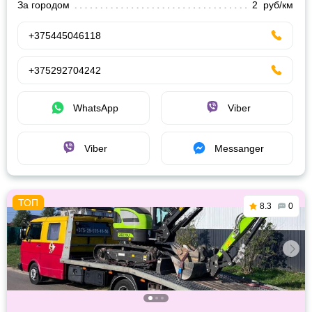
За городом
2 руб/км
+375445046118
+375292704242
WhatsApp
Viber
Viber
Messanger
8.3
0