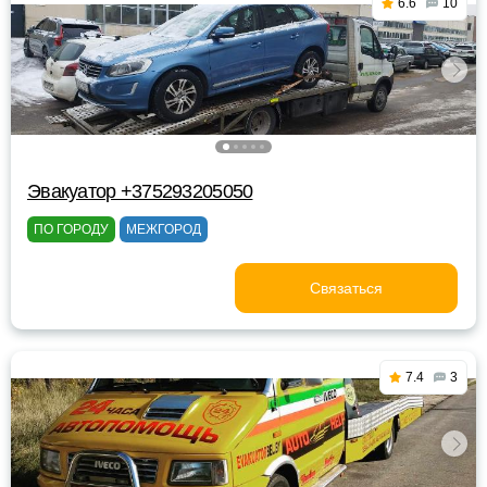
6.6
10
Эвакуатор +375293205050
ПО ГОРОДУ
МЕЖГОРОД
Связаться
7.4
3