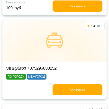
Цена посадки
Связаться
100 руб
6.3
8
Эвакуатор +375296030252
ПО ГОРОДУ
МЕЖГОРОД
Связаться