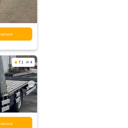
заться
7.1
4
заться