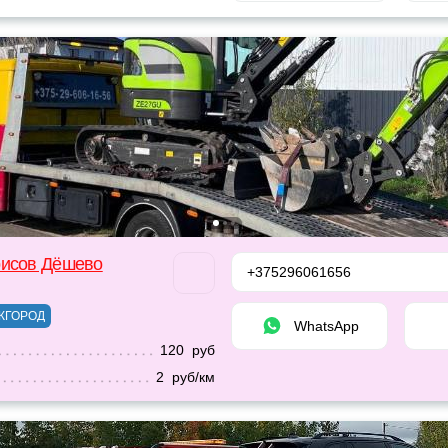
рисов Дёшево
+375296061656
ЖГОРОД
WhatsApp
120 руб
2 руб/км