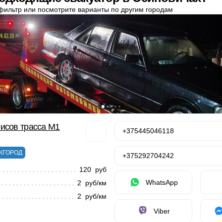
фильтр или посмотрите варианты по другим городам
исов трасса М1
+375445046118
ЖГОРОД
+375292704242
120 руб
WhatsApp
2 руб/км
2 руб/км
Viber