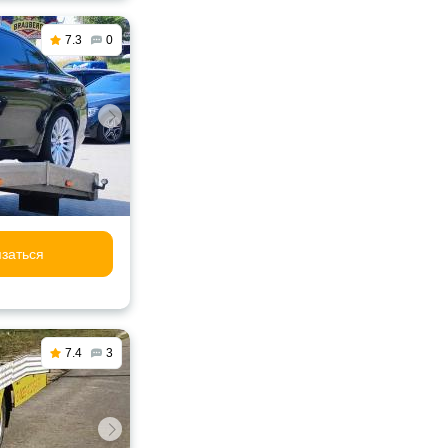
7.3
0
заться
7.4
3