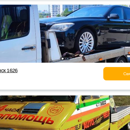
ск 1626
Свя