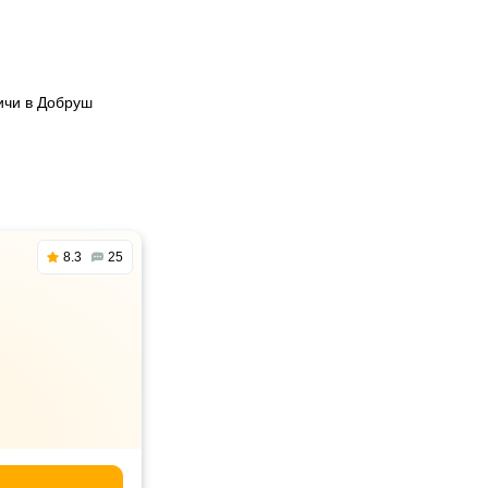
ичи в Добруш
8.3
25