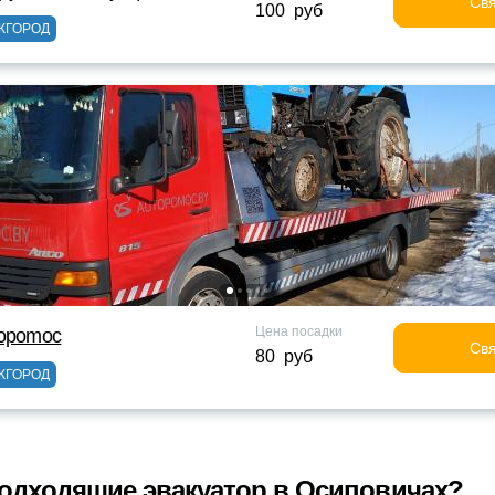
Свя
100 руб
ЖГОРОД
Цена посадки
topomoc
Свя
80 руб
ЖГОРОД
одходящие эвакуатор в Осиповичах?