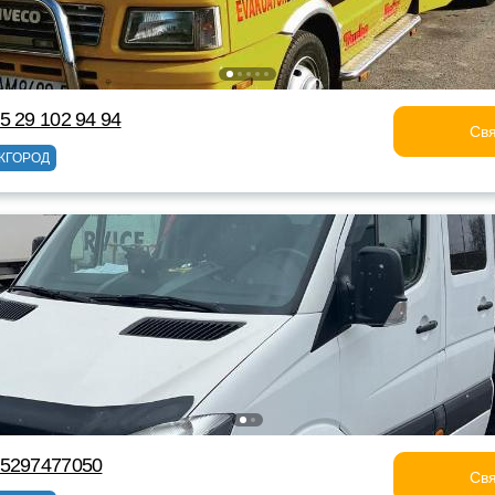
5 29 102 94 94
Свя
ЖГОРОД
75297477050
Свя