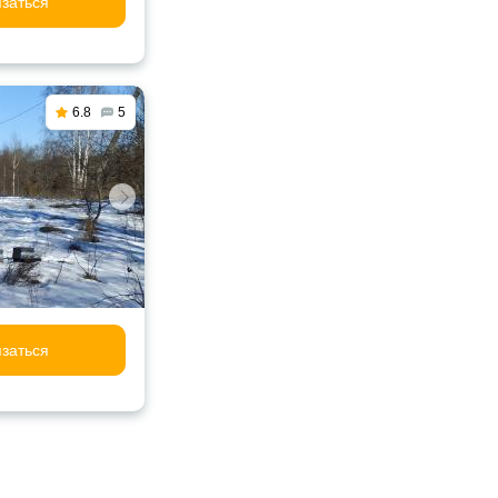
заться
6.8
5
заться