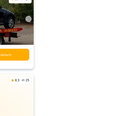
заться
8.3
25