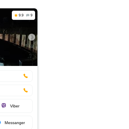
9.9
9
Viber
Messanger