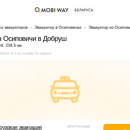
БЕЛАРУСЬ
ск эвакуаторов
Эвакуатор в Осиповичах
Эвакуатор из Осипов
з Осиповичи в Добруш
уб
,
238.5 км
ейтинг:
8.2
на основе
31
оценок
Цена посадки
рузовая эвакуация