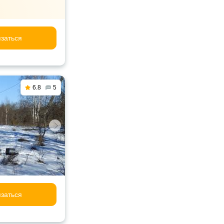
заться
6.8
5
заться