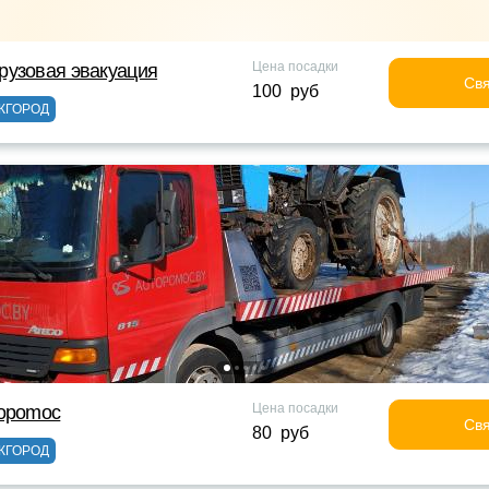
Цена посадки
рузовая эвакуация
Свя
100 руб
ЖГОРОД
Цена посадки
topomoc
Свя
80 руб
ЖГОРОД