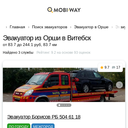
Главная
Поиск эвакуаторов
Эвакуатор в Орше
Эвакуа
Эвакуатор из Орши в Витебск
от 83.7 до 244.1 руб
,
83.7 км
Найдено 3 службы
Рейтинг:
9.2
на основе
93
оценок
9.7
17
Эвакуатор Борисов РБ 504 61 18
ПО ГОРОДУ
МЕЖГОРОД