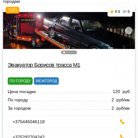
городам
9.9
9
Эвакуатор Борисов трасса М1
ПО ГОРОДУ
МЕЖГОРОД
Цена посадки
120 руб
По городу
2 руб/км
За городом
2 руб/км
+375445046118
+375292704242