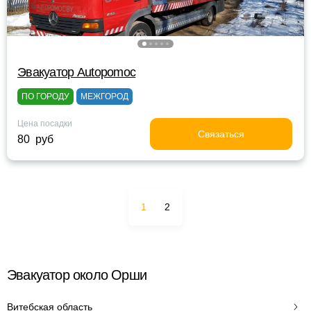
Эвакуатор Autopomoc
ПО ГОРОДУ
МЕЖГОРОД
Цена посадки
Связаться
80 руб
1
2
Эвакуатор около Орши
Витебская область