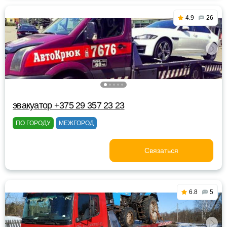
4.9
26
эвакуатор +375 29 357 23 23
ПО ГОРОДУ
МЕЖГОРОД
Связаться
6.8
5