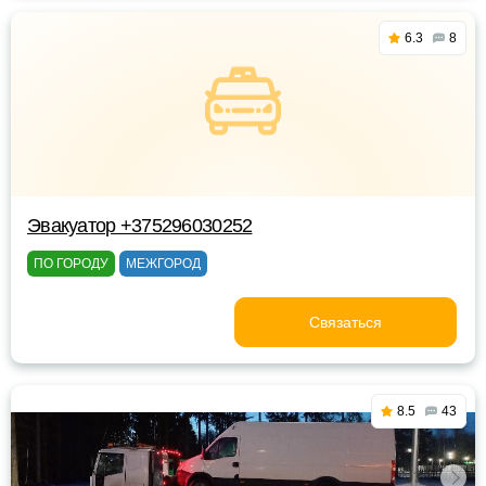
6.3
8
Эвакуатор +375296030252
ПО ГОРОДУ
МЕЖГОРОД
Связаться
8.5
43