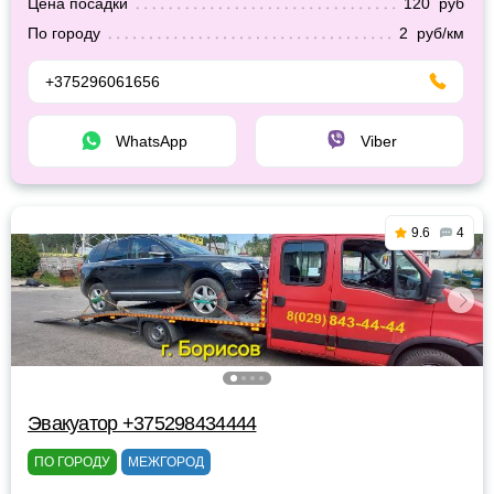
Цена посадки
120 руб
По городу
2 руб/км
+375296061656
WhatsApp
Viber
9.6
4
Эвакуатор +375298434444
ПО ГОРОДУ
МЕЖГОРОД