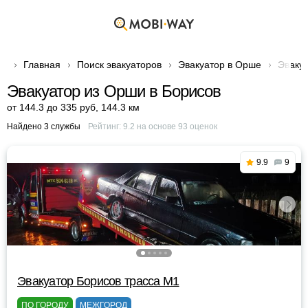
Главная
Поиск эвакуаторов
Эвакуатор в Орше
Эвакуа
Эвакуатор из Орши в Борисов
от 144.3 до 335 руб
,
144.3 км
Найдено 3 службы
Рейтинг:
9.2
на основе
93
оценок
9.9
9
Эвакуатор Борисов трасса М1
ПО ГОРОДУ
МЕЖГОРОД