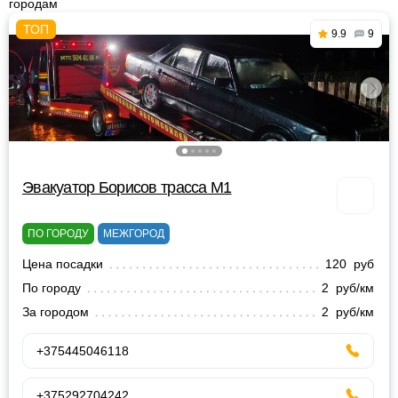
городам
9.9
9
Эвакуатор Борисов трасса М1
ПО ГОРОДУ
МЕЖГОРОД
Цена посадки
120 руб
По городу
2 руб/км
За городом
2 руб/км
+375445046118
+375292704242