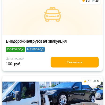
8.3
25
Внедорожнаягрузовая эвакуация
ПО ГОРОДУ
МЕЖГОРОД
Цена посадки
Связаться
100 руб
7.3
0